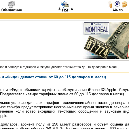
one в Канаде: «Роджерс» и «Фидо» делают ставки от 60 до 115 долларов в месяц
 и «Фидо» делают ставки от 60 до 115 долларов в месяц
с» и «Фидо» объявили тарифы на обслуживание iPhone 3G Apple. Услуг
 Предлагается четыре тарифных плана от 60 до 115 долларов в месяц.
льное условие для всех тарифов – заключение абонентского договора н
ыре тарифа предусматривают неограниченное время звонков в вечернее
ниченное количество входящих текстовых сообщений и звуковые ви
pple.
долларов, абонент получит 150 минут разговоров и объем обмена д
говоров и объем обмена 750 Мб. За 100 долларов в месяц – 600 минут и