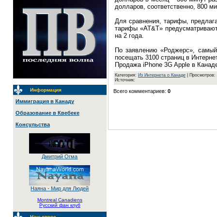
долларов, соответственно, 800 мин
Для сравнения, тарифы, предлаг
тарифы «AT&T» предусматривают 
на 2 года.
По заявлению «Роджерс», самый
посещать 3100 страниц в Интерне
Продажа iPhone 3G Apple в Канад
Категория:
Из Интернета о Канаде
| Просмотров:
Источник:
Информация
Всего комментариев:
0
Иммиграция в Канаду
Образование в Квебеке
Консульства
Дмитрий Огма
Наяна - Мир для Людей
Montreal Canadiens
Русский фан клуб
Наш опрос