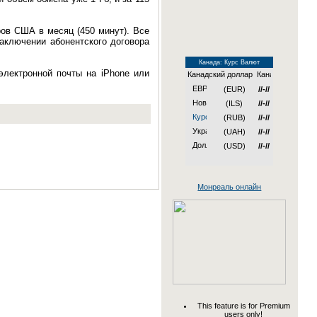
ов США в месяц (450 минут). Все
аключении абонентского договора
Канада: Курс Валют
лектронной почты на iPhone или
Канадский доллар
(EUR)
//-//
(ILS)
//-//
(RUB)
//-//
(UAH)
//-//
(USD)
//-//
Монреаль онлайн
This feature is for Premium
users only!