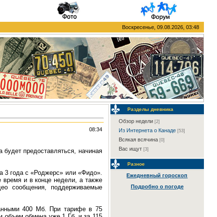
Воскресенье, 09.08.2026, 03:48
Разделы дневника
Обзор недели
[2]
08:34
Из Интернета о Канаде
[53]
Всякая всячина
[0]
Вас ищут
[3]
а будет предоставляться, начиная
Разное
а 3 года с «Роджерс» или «Фидо».
Ежедневный гороскоп
 время и в конце недели, а также
део сообщения, поддерживаемые
Подробно о погоде
анными 400 Мб. При тарифе в 75
 объем обмена уже 1 Гб, и за 115