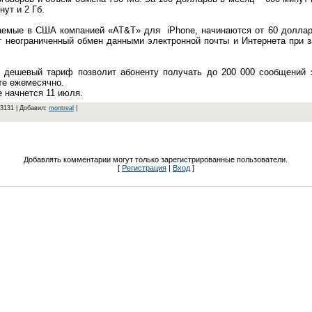
ут и 2 Гб.
аемые в США компанией «AT&T» для iPhone, начинаются от 60 доллар
неограниченный обмен данными электронной почты и Интернета при з
 дешевый тариф позволит абоненту получать до 200 000 сообщений э
те ежемесячно.
е начнется 11 июля.
 3131 | Добавил:
montreal
|
Добавлять комментарии могут только зарегистрированные пользователи.
[
Регистрация
|
Вход
]