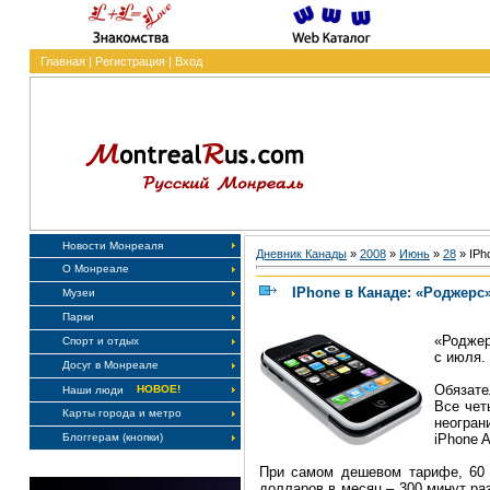
Главная
|
Регистрация
|
Вход
Новости Монреаля
Дневник Канады
»
2008
»
Июнь
»
28
» IPh
О Монреале
IPhone в Канаде: «Роджерс»
Музеи
Парки
«Роджер
Спорт и отдых
с июля.
Досуг в Монреале
Обязате
НОВОЕ!
Наши люди
Все чет
Карты города и метро
неогра
iPhone A
Блоггерам (кнопки)
При самом дешевом тарифе, 60 
долларов в месяц – 300 минут раз