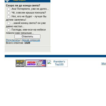
Скоро ли до конца света?
Ага! Потерпите, уже не долго...
Чё, совсем крыша поехала?
Нет, его не будет - лучше бы
делом занялись!
...какой конец света? он уже
давно настал...
Господи, ежи-еси-на-небеси
помоги нам грешным...
Результаты
|
Архив опросов
Всего ответов:
1028
Mon