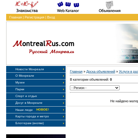
Главная
|
Регистрация
|
Вход
Новости Монреаля
Главная
»
Доска объявлений
»
Услуги в р
О Монреале
В категории объявлений:
0
Музеи
Парки
Спорт и отдых
Не найдено мате
Досуг в Монреале
НОВОЕ!
Наши люди
Карты города и метро
Блоггерам (кнопки)