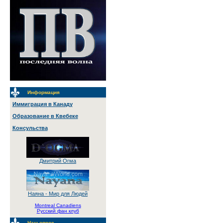
Информация
Иммиграция в Канаду
Образование в Квебеке
Консульства
Дмитрий Огма
Наяна - Мир для Людей
Montreal Canadiens
Русский фан клуб
Наш опрос