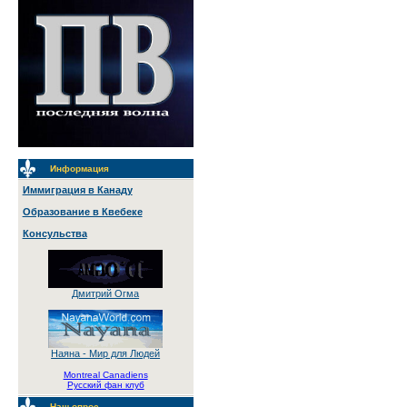
Информация
Иммиграция в Канаду
Образование в Квебеке
Консульства
Дмитрий Огма
Наяна - Мир для Людей
Montreal Canadiens
Русский фан клуб
Наш опрос