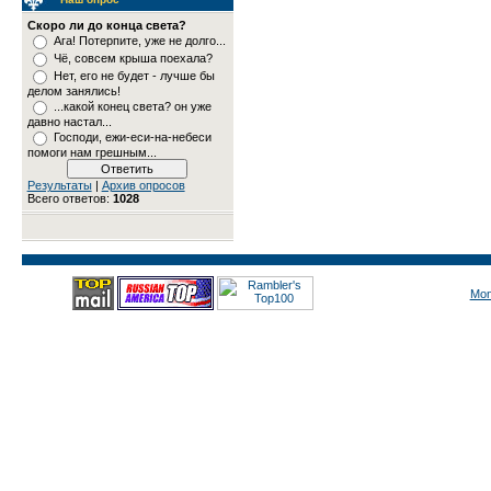
Скоро ли до конца света?
Ага! Потерпите, уже не долго...
Чё, совсем крыша поехала?
Нет, его не будет - лучше бы
делом занялись!
...какой конец света? он уже
давно настал...
Господи, ежи-еси-на-небеси
помоги нам грешным...
Результаты
|
Архив опросов
Всего ответов:
1028
Mon