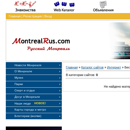
Главная
|
Регистрация
|
Вход
Новости Монреаля
Главная
»
Каталог сайтов
»
Интернет
» Бес
О Монреале
В категории сайтов:
0
Музеи
Парки
Не найдено мате
Спорт и отдых
Досуг в Монреале
НОВОЕ!
Наши люди
Карты города и метро
Блоггерам (кнопки)