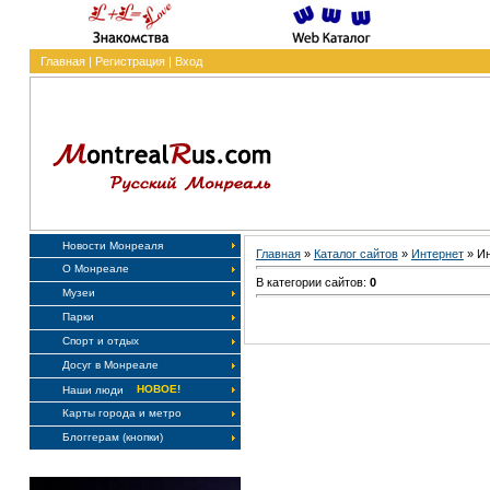
Главная
|
Регистрация
|
Вход
Новости Монреаля
Главная
»
Каталог сайтов
»
Интернет
» Ин
О Монреале
В категории сайтов:
0
Музеи
Парки
Спорт и отдых
Досуг в Монреале
НОВОЕ!
Наши люди
Карты города и метро
Блоггерам (кнопки)