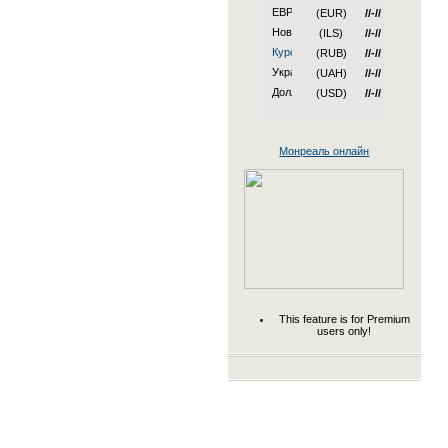
(EUR)
//-//
(ILS)
//-//
(RUB)
//-//
(UAH)
//-//
(USD)
//-//
Монреаль онлайн
This feature is for Premium
users only!