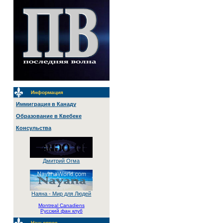
Информация
Иммиграция в Канаду
Образование в Квебеке
Консульства
Дмитрий Огма
Наяна - Мир для Людей
Montreal Canadiens
Русский фан клуб
Наш опрос