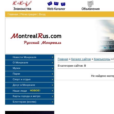
Главная
|
Регистрация
|
Вход
Новости Монреаля
Главная
»
Каталог сайтов
»
Компьютеры
» 
О Монреале
В категории сайтов:
0
Музеи
Парки
Не найдено мате
Спорт и отдых
Досуг в Монреале
НОВОЕ!
Наши люди
Карты города и метро
Блоггерам (кнопки)