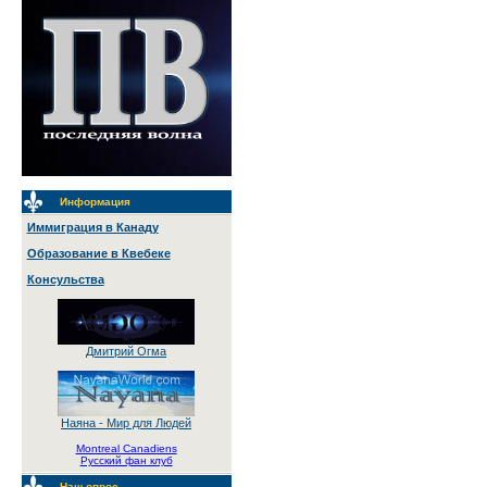
Информация
Иммиграция в Канаду
Образование в Квебеке
Консульства
Дмитрий Огма
Наяна - Мир для Людей
Montreal Canadiens
Русский фан клуб
Наш опрос