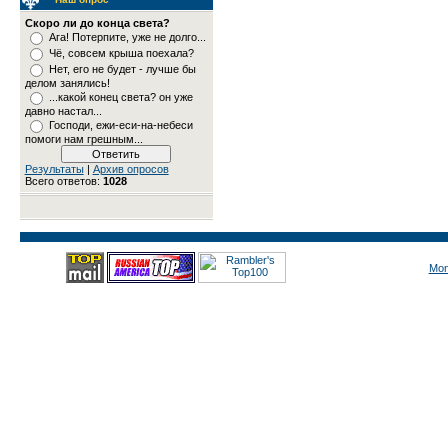
Скоро ли до конца света?
Ага! Потерпите, уже не долго...
Чё, совсем крыша поехала?
Нет, его не будет - лучше бы
делом занялись!
...какой конец света? он уже
давно настал...
Господи, ежи-еси-на-небеси
помоги нам грешным...
Результаты
|
Архив опросов
Всего ответов:
1028
Mon