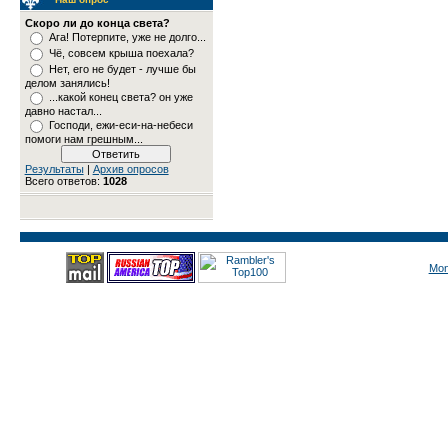
Скоро ли до конца света?
Ага! Потерпите, уже не долго...
Чё, совсем крыша поехала?
Нет, его не будет - лучше бы
делом занялись!
...какой конец света? он уже
давно настал...
Господи, ежи-еси-на-небеси
помоги нам грешным...
Результаты
|
Архив опросов
Всего ответов:
1028
Mon