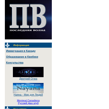
Информация
Иммиграция в Канаду
Образование в Квебеке
Консульства
Дмитрий Огма
Наяна - Мир для Людей
Montreal Canadiens
Русский фан клуб
Наш опрос