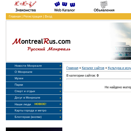
Главная
|
Регистрация
|
Вход
Новости Монреаля
Главная
»
Каталог сайтов
»
Культура и иск
О Монреале
В категории сайтов:
0
Музеи
Парки
Не найдено мате
Спорт и отдых
Досуг в Монреале
НОВОЕ!
Наши люди
Карты города и метро
Блоггерам (кнопки)