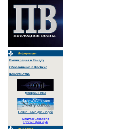
Информация
Иммиграция в Канаду
Образование в Квебеке
Консульства
Дмитрий Огма
Наяна - Мир для Людей
Montreal Canadiens
Русский фан клуб
Наш опрос