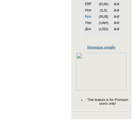
(EUR)
//-//
(ILS)
//-//
(RUB)
//-//
(UAH)
//-//
(USD)
//-//
Монреаль онлайн
This feature is for Premium
users only!