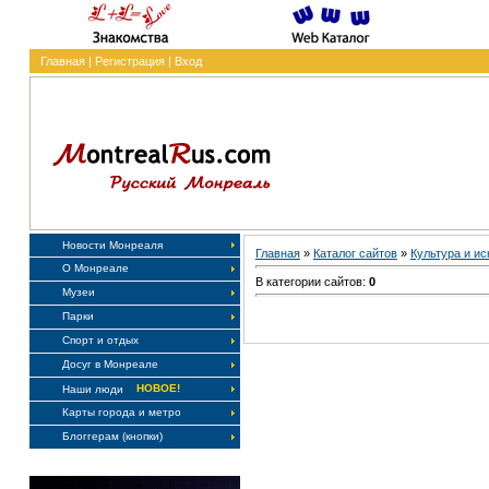
Главная
|
Регистрация
|
Вход
Новости Монреаля
Главная
»
Каталог сайтов
»
Культура и ис
О Монреале
В категории сайтов:
0
Музеи
Парки
Спорт и отдых
Досуг в Монреале
НОВОЕ!
Наши люди
Карты города и метро
Блоггерам (кнопки)