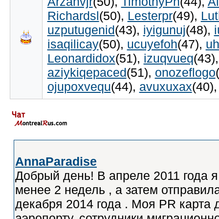
Arzanvjr
(50)
,
TimothyPn
(44)
,
Al
Richardsl
(50)
,
Lesterpr
(49)
,
Lu
uzputugenid
(43)
,
iyigunuj
(48)
,
isaqilicay
(50)
,
ucuyefoh
(47)
,
u
Leonardidox
(51)
,
izuqvueq
(43)
aziykiqepaced
(51)
,
onozeflogo
ojupoxvequ
(44)
,
avuxuxax
(40)
,