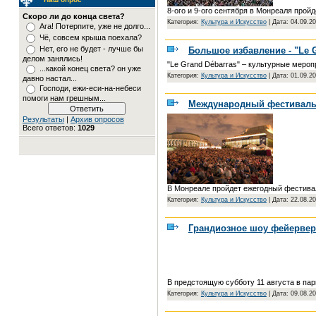
8-ого и 9-ого сентября в Монреаля прой
Скоро ли до конца света?
Категория:
Культура и Искусство
|
Дата: 04.09.2
Ага! Потерпите, уже не долго...
Чё, совсем крыша поехала?
Нет, его не будет - лучше бы
Большое избавление - "Le G
делом занялись!
"Le Grand Débarras" – культурные мероп
...какой конец света? он уже
Категория:
Культура и Искусство
|
Дата: 01.09.2
давно настал...
Господи, ежи-еси-на-небеси
помоги нам грешным...
Международный фестиваль
Результаты
|
Архив опросов
Всего ответов:
1029
В Монреале пройдет ежегодный фестивал
Категория:
Культура и Искусство
|
Дата: 22.08.2
Грандиозное шоу фейерверко
В предстоящую субботу 11 августа в пар
Категория:
Культура и Искусство
|
Дата: 09.08.2