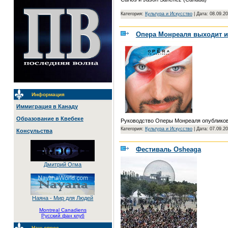
Категория:
Культура и Искусство
|
Дата: 08.09.2
Опера Монреаля выходит и
Информация
Иммиграция в Канаду
Образование в Квебеке
Руководство Оперы Монреаля опубликова
Категория:
Культура и Искусство
|
Дата: 07.09.2
Консульства
Фестиваль Osheaga
Дмитрий Огма
Наяна - Мир для Людей
Montreal Canadiens
Русский фан клуб
Наш опрос