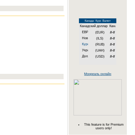
Канада: Курс Валют
Канадский доллар
(EUR)
//-//
(ILS)
//-//
(RUB)
//-//
(UAH)
//-//
(USD)
//-//
Монреаль онлайн
This feature is for Premium
users only!