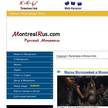
Главная
|
Регистрация
|
Вход
Новости Монреаля
Главная
»
Культура и Искусство
О Монреале
Музеи
Парки
Месяц Фотографий в Монр
Спорт и отдых
Досуг в Монреале
НОВОЕ!
Наши люди
Карты города и метро
Блоггерам (кнопки)
Carlos и Jason Sanchez (Canada)