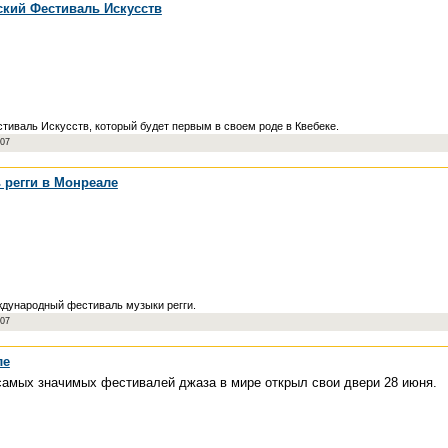
кий Фестиваль Искусств
иваль Искусств, который будет первым в своем роде в Квебеке.
007
регги в Монреале
ждународный фестиваль музыки регги.
007
ле
самых значимых фестивалей джаза в мире открыл свои двери 28 июня.