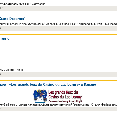
дет фестиваль музыки и искусства.
007
rand Debarras"
риятия, которые пройдут на одной из самых оживленных и приветливых улиц Монреаля,
007
 кино
ь мирового кино.
007
в - «Les grands feux du Casino du Lac-Leamy» в Канаде
ке Gatineau столицы Канады пройдет заключительный Гранд-финал XII шоу фейерверков
007