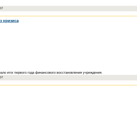
007
з кризиса
ло итог первого года финансового восстановления учреждения.
007