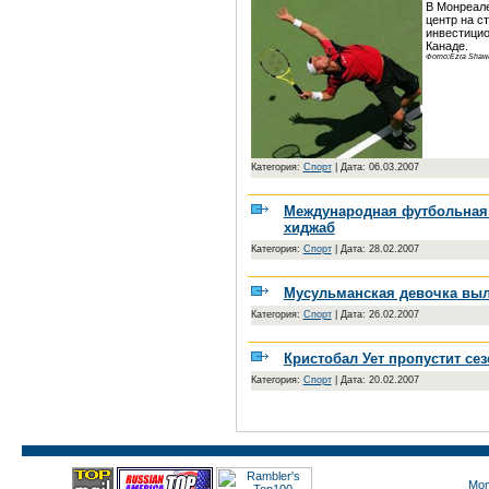
В Монреале
центр на с
инвестицио
Канаде.
Фото:Ezra Shaw/
Категория:
Спорт
|
Дата: 06.03.2007
Международная футбольная 
хиджаб
Категория:
Спорт
|
Дата: 28.02.2007
Мусульманская девочка выл
Категория:
Спорт
|
Дата: 26.02.2007
Кристобал Ует пропустит сез
Категория:
Спорт
|
Дата: 20.02.2007
Mon