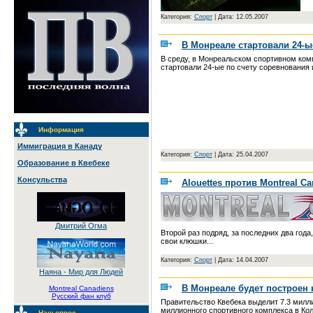
Категория:
Спорт
|
Дата: 12.05.2007
В Монреале стартовали 24-
В среду, в Монреальском спортивном компл
стартовали 24-ые по счету соревнования 
Информация
Иммиграция в Канаду
Категория:
Спорт
|
Дата: 25.04.2007
Образование в Квебеке
Консульства
Alouettes против Montreal Ca
Дмитрий Огма
Второй раз подряд, за последних два года,
свои клюшки...
Категория:
Спорт
|
Дата: 14.04.2007
Наяна - Мир для Людей
В Монреале будет построен
Montreal Canadiens
Русский фан клуб
Правительство Квебека выделит 7.3 милли
миллионного спортивного комплекса в Колл
Наш опрос