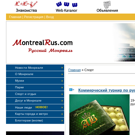
Главная
|
Регистрация
|
Вход
Новости Монреаля
Главная
»
Спорт
О Монреале
Музеи
Парки
Коммерческий турнир по ру
Спорт и отдых
19
Досуг в Монреале
ру
НОВОЕ!
Наши люди
Карты города и метро
Блоггерам (кнопки)