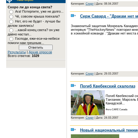
Категория:
Спорт
|
Дата: 08.04.2007
Скоро ли до конца света?
Ага! Потерпите, уже не долго...
Серж Савард - "Дракам нет м
Чё, совсем крыша поехала?
Нет, его не будет - лучше бы
делом занялись!
Знаменитый защитник Монреаль Канадиен
интервью "TheHockeyNews" повторил мне
...какой конец света? он уже
в хоккейной команде : "Дракам нет места в
давно настал...
Господи, ежи-еси-на-небеси
помоги нам грешным...
Результаты
|
Архив опросов
Всего ответов:
1029
Категория:
Спорт
|
Дата: 29.03.2007
Погиб Квебекский скалолаз
Погиб Квебекский с
Танзании. Марсель 
Канадской...
Фото CARE Canada
Категория:
Спорт
|
Дата: 24.03.2007
Новый национальный тенни