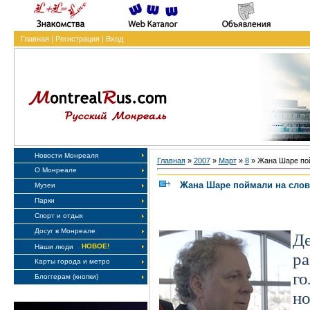
Главная
|
Регистрация
|
Вход
Новости Монреаля
Главная
»
2007
»
Март
»
8
» Жана Шаре по
О Монреале
Жана Шаре поймали на слов
Музеи
Парки
Спорт и отдых
Досуг в Монреале
Д
НОВОЕ!
Наши люди
ра
Карты города и метро
го
Блоггерам (кнопки)
н