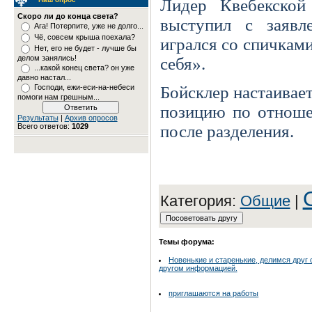
Лидер Квебекской
Скоро ли до конца света?
выступил с заяв
Ага! Потерпите, уже не долго...
Чё, совсем крыша поехала?
игрался со спичками
Нет, его не будет - лучше бы
делом занялись!
себя».
...какой конец света? он уже
давно настал...
Господи, ежи-еси-на-небеси
Бойсклер настаивае
помоги нам грешным...
позицию по отноше
Результаты
|
Архив опросов
Всего ответов:
1029
после разделения.
Категория:
Общие
|
Темы форума:
Новенькие и старенькие, делимся друг 
другом информацией.
приглашаются на работы