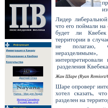
пр
из
Лидер либеральной
что его поймали на 
будет ли Квебек
территории в случа
не полагаю, ч
Информация
Иммиграция в Канаду
неразделимым»
Образование в Квебеке
интерпретировали
Консульства
разделения Квебека
Жан Шаре (Ryan Remiorz/C
Дмитрий Огма
Шаре опроверг инте
хотел сказать, ч
Наяна - Мир для Людей
разделен на террито
Montreal Canadiens
Русский фан клуб
Наш опрос