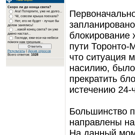
Скоро ли до конца света?
Первоначальн
Ага! Потерпите, уже не долго...
Чё, совсем крыша поехала?
Нет, его не будет - лучше бы
запланировано
делом занялись!
...какой конец света? он уже
блокирование 
давно настал...
Господи, ежи-еси-на-небеси
помоги нам грешным...
пути Торонто-М
Результаты
|
Архив опросов
что ситуация м
Всего ответов:
1028
насилию, было
прекратить бл
истечению 24-
Большинство 
направлены на
На данный мом