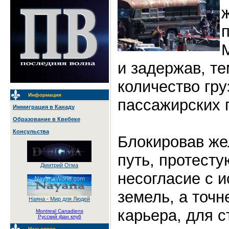
и задержав, т
количество гру
Информация
пассажирских 
Иммиграция в Канаду
Образование в Квебеке
Консульства
Блокировав ж
путь, протест
Дмитрий Огма
несогласие с 
земель, а точн
Наяна - Мир для Людей
карьера, для с
Montreal Canadiens
Русский фан клуб
Наш опрос