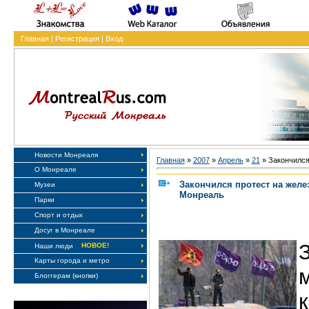
Главная
|
Регистрация
|
Вход
Новости Монреаля
Главная
»
2007
»
Апрель
»
21
» Закончился
О Монреале
Закончился протест на жел
Музеи
Монреаль
Парки
Спорт и отдых
Досуг в Монреале
НОВОЕ!
Наши люди
Карты города и метро
Блоггерам (кнопки)