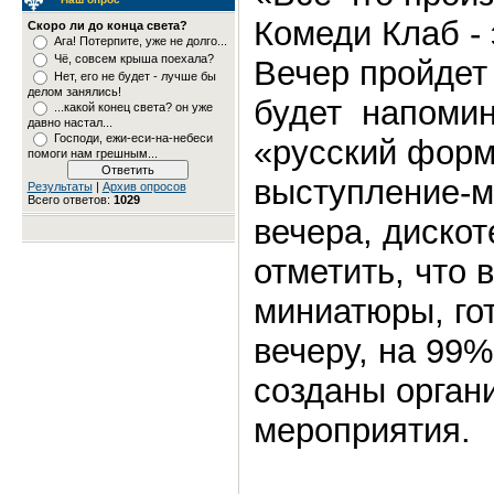
Комеди Клаб - 
Скоро ли до конца света?
Ага! Потерпите, уже не долго...
Чё, совсем крыша поехала?
Вечер пройдет
Нет, его не будет - лучше бы
делом занялись!
будет напомин
...какой конец света? он уже
давно настал...
Господи, ежи-еси-на-небеси
«русский форм
помоги нам грешным...
выступление-м
Результаты
|
Архив опросов
Всего ответов:
1029
вечера, диско
отметить, что 
миниатюры, го
вечеру, на 99
созданы орган
мероприятия.