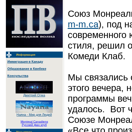
Союз Монреал
m-m.ca
), под 
современного 
стиля, решил о
Комеди Клаб.
Информация
Иммиграция в Канаду
Образование в Квебеке
Мы связались 
Консульства
этого вечера, 
программы веч
Дмитрий Огма
удалось. Вот ч
Наяна - Мир для Людей
Союзе Монреа
Montreal Canadiens
Русский фан клуб
«Все что произ
Наш опрос