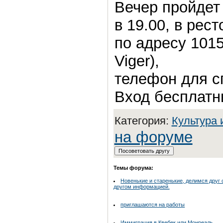
Вечер пройдет 
в 19.00, в рест
по адресу 1015
Viger),
телефон для с
Вход бесплатн
Категория:
Культура 
на форуме
Темы форума:
Новенькие и старенькие, делимся друг 
другом информацией.
приглашаются на работы
Иммиграция в Квебек или Монреаль