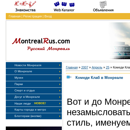
Главная
|
Регистрация
|
Вход
Новости Монреаля
Главная
»
2007
»
Апрель
»
25
» Комеди Кла
О Монреале
Комеди Клаб в Монреале
Музеи
Парки
Спорт и отдых
Досуг в Монреале
Вот и до Монр
НОВОЕ!
Наши люди
незамысловат
Карты города и метро
Блоггерам (кнопки)
стиль, именуе