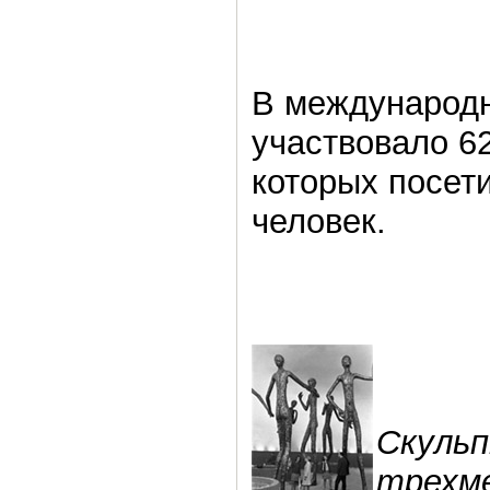
В международн
участвовало 6
которых посет
человек.
Скуль
трехм