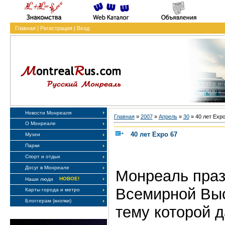
Главная
|
Регистрация
|
Вход
Новости Монреаля
Главная
»
2007
»
Апрель
»
30
» 40 лет Expo
О Монреале
40 лет Expo 67
Музеи
Парки
Спорт и отдых
Досуг в Монреале
Монреаль праз
НОВОЕ!
Наши люди
Всемирной Выс
Карты города и метро
Блоггерам (кнопки)
тему которой 