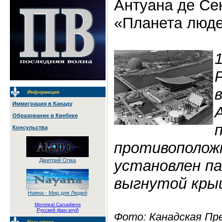
Антуана де Се
«Планета люде
1
Информация
Иммиграция в Канаду
Образование в Квебеке
Консульства
противоположн
установлен п
Дмитрий Огма
выгнутой кры
Наяна - Мир для Людей
Montreal Canadiens
Русский фан клуб
Фото: Канадская Пр
Наш опрос