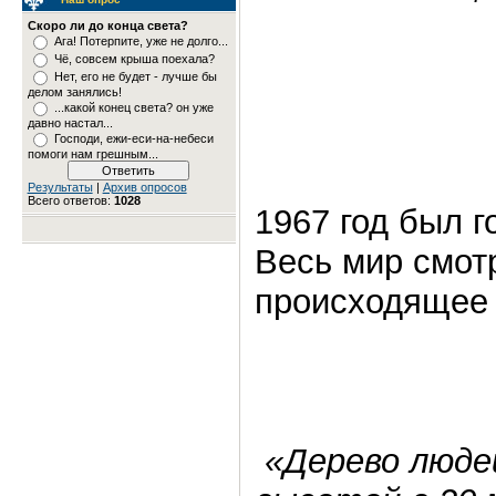
Скоро ли до конца света?
Ага! Потерпите, уже не долго...
Чё, совсем крыша поехала?
Нет, его не будет - лучше бы
делом занялись!
...какой конец света? он уже
давно настал...
Господи, ежи-еси-на-небеси
помоги нам грешным...
Результаты
|
Архив опросов
Всего ответов:
1028
1967 год был 
Весь мир смот
происходящее
«Дерево люде