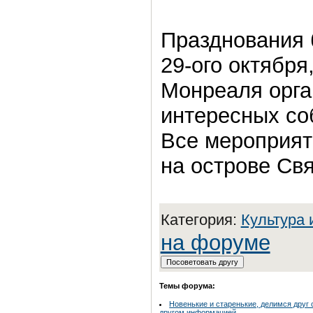
Празднования 
29-ого октября
Монреаля орга
интересных со
Все мероприят
на острове Св
Категория:
Культура 
на форуме
Темы форума:
Новенькие и старенькие, делимся друг 
другом информацией.