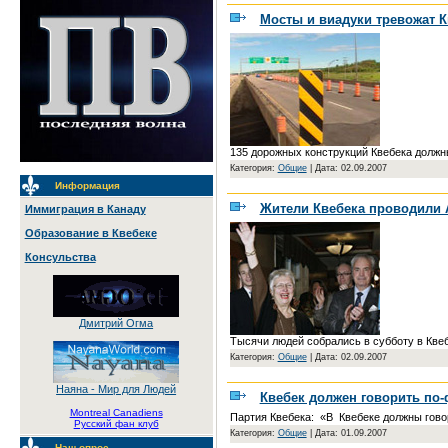
Мосты и виадуки тревожат К
135 дорожных конструкций Квебека должн
Категория:
Общие
|
Дата: 02.09.2007
Информация
Жители Квебека проводили 
Иммиграция в Канаду
Образование в Квебеке
Консульства
Дмитрий Огма
Тысячи людей собрались в субботу в Квеб
Категория:
Общие
|
Дата: 02.09.2007
Наяна - Мир для Людей
Квебек должен говорить по
Montreal Canadiens
Партия Квебека: «В Квебеке должны гово
Русский фан клуб
Категория:
Общие
|
Дата: 01.09.2007
Наш опрос