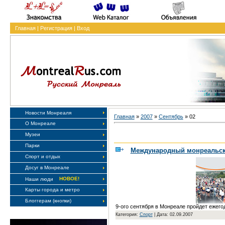
Главная
|
Регистрация
|
Вход
Новости Монреаля
Главная
»
2007
»
Сентябрь
»
02
О Монреале
Музеи
Парки
Международный монреальс
Спорт и отдых
Досуг в Монреале
НОВОЕ!
Наши люди
Карты города и метро
Блоггерам (кнопки)
9-ого сентября в Монреале пройдет еже
Категория:
Спорт
|
Дата: 02.09.2007