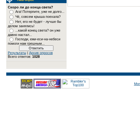
Скоро ли до конца света?
Ага! Потерпите, уже не долго...
Чё, совсем крыша поехала?
Нет, его не будет - лучше бы
делом занялись!
...какой конец света? он уже
давно настал...
Господи, ежи-еси-на-небеси
помоги нам грешным...
Результаты
|
Архив опросов
Всего ответов:
1028
Mon