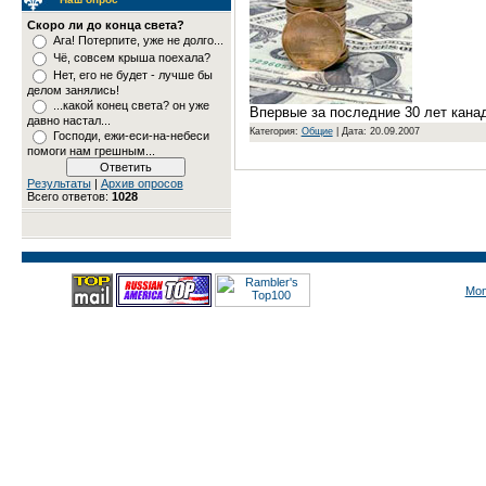
Скоро ли до конца света?
Ага! Потерпите, уже не долго...
Чё, совсем крыша поехала?
Нет, его не будет - лучше бы
делом занялись!
...какой конец света? он уже
Впервые за последние 30 лет кана
давно настал...
Категория:
Общие
|
Дата: 20.09.2007
Господи, ежи-еси-на-небеси
помоги нам грешным...
Результаты
|
Архив опросов
Всего ответов:
1028
Mon