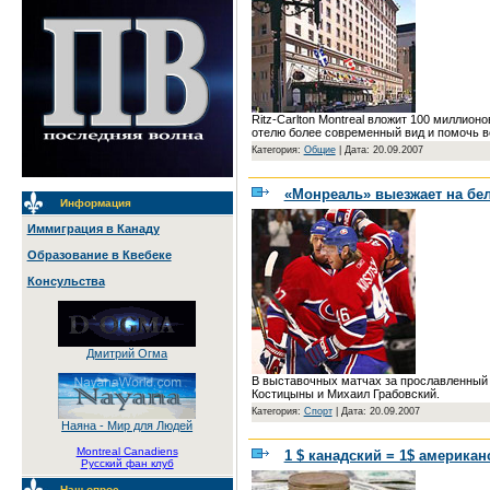
Ritz-Carlton Montreal вложит 100 миллио
отелю более современный вид и помочь в
Категория:
Общие
|
Дата: 20.09.2007
«Монреаль» выезжает на бе
Информация
Иммиграция в Канаду
Образование в Квебеке
Консульства
Дмитрий Огма
В выставочных матчах за прославленный 
Костицыны и Михаил Грабовский.
Категория:
Спорт
|
Дата: 20.09.2007
Наяна - Мир для Людей
Montreal Canadiens
1 $ канадский = 1$ американ
Русский фан клуб
Наш опрос