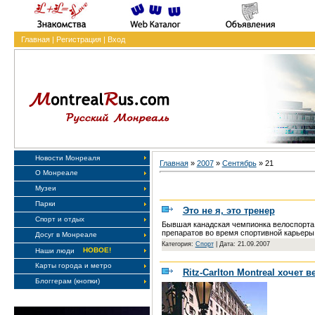
Главная
|
Регистрация
|
Вход
Новости Монреаля
Главная
»
2007
»
Сентябрь
»
21
О Монреале
Музеи
Парки
Это не я, это тренер
Спорт и отдых
Бывшая канадская чемпионка велоспорта,
препаратов во время спортивной карьеры
Досуг в Монреале
Категория:
Спорт
|
Дата: 21.09.2007
НОВОЕ!
Наши люди
Карты города и метро
Ritz-Carlton Montreal хочет 
Блоггерам (кнопки)