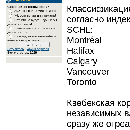
Классификация
Скоро ли до конца света?
Ага! Потерпите, уже не долго...
Чё, совсем крыша поехала?
согласно инде
Нет, его не будет - лучше бы
делом занялись!
SCHL:
...какой конец света? он уже
давно настал...
Господи, ежи-еси-на-небеси
Montréal
помоги нам грешным...
Halifax
Результаты
|
Архив опросов
Всего ответов:
1029
Calgary
Vancouver
Toronto
Квебекская ко
независимых в
сразу же отре