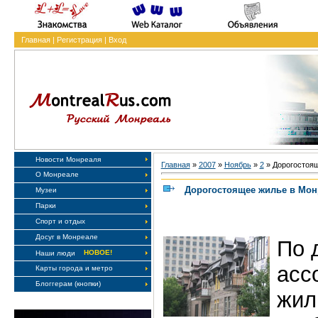
Главная
|
Регистрация
|
Вход
Новости Монреаля
Главная
»
2007
»
Ноябрь
»
2
» Дорогостоящ
О Монреале
Дорогостоящее жилье в Мон
Музеи
Парки
Спорт и отдых
Досуг в Монреале
По 
НОВОЕ!
Наши люди
асс
Карты города и метро
Блоггерам (кнопки)
жил