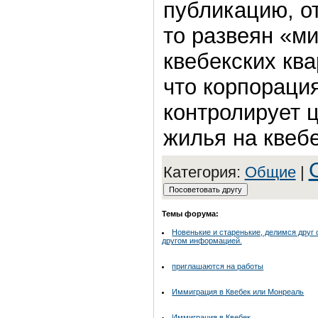
публикацию, от
то развеян «м
квебекских ква
что корпораци
контролирует 
жилья на квеб
Категория:
Общие
|
Темы форума:
Новенькие и старенькие, делимся друг 
другом информацией.
приглашаются на работы
Иммиграция в Квебек или Монреаль
Иммиграция в Квебек