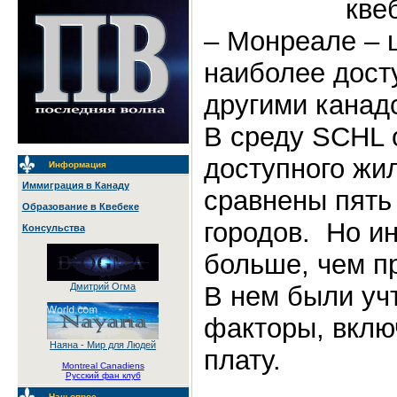
кве
– Монреале – 
наиболее дост
другими канад
В среду SCHL 
доступного жи
Информация
Иммиграция в Канаду
сравнены пять
Образование в Квебеке
городов. Но и
Консульства
больше, чем п
В нем были уч
Дмитрий Огма
факторы, вклю
Наяна - Мир для Людей
плату.
Montreal Canadiens
Русский фан клуб
Наш опрос