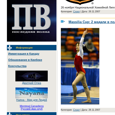
26 ноября Национальной Хоккейной Лиге
Категория:
Спорт
|
Дата: 26.11.2007
Massilia Cup: 2 медали в п
Информация
Иммиграция в Канаду
Образование в Квебеке
Консульства
Дмитрий Огма
Наяна - Мир для Людей
Montreal Canadiens
Русский фан клуб
Категория:
Спорт
|
Дата: 26.11.2007
Наш опрос