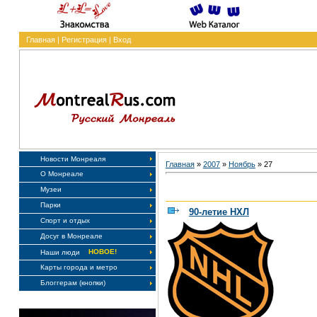
Главная
|
Регистрация
|
Вход
Новости Монреаля
Главная
»
2007
»
Ноябрь
»
27
О Монреале
Музеи
Парки
90-летие НХЛ
Спорт и отдых
Досуг в Монреале
НОВОЕ!
Наши люди
Карты города и метро
Блоггерам (кнопки)