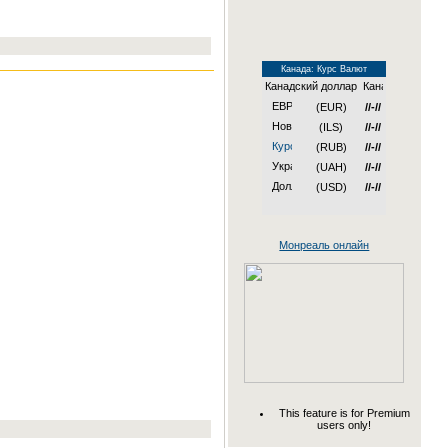
Канада: Курс Валют
Канадский доллар
(EUR)
//-//
(ILS)
//-//
(RUB)
//-//
(UAH)
//-//
(USD)
//-//
Монреаль онлайн
This feature is for Premium
users only!