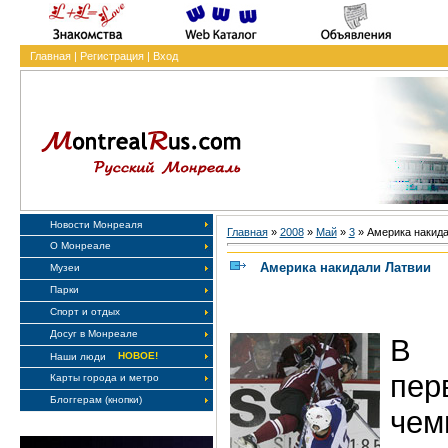
Главная
|
Регистрация
|
Вход
Новости Монреаля
Главная
»
2008
»
Май
»
3
» Америка накида
О Монреале
Америка накидали Латвии
Музеи
Парки
Спорт и отдых
Досуг в Монреале
В 
НОВОЕ!
Наши люди
пер
Карты города и метро
Блоггерам (кнопки)
че