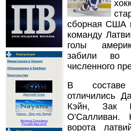
хо
ста
сборная США в
команду Латви
голы америк
забили во 
Информация
Иммиграция в Канаду
численного пр
Образование в Квебеке
Консульства
В состав
отличились Да
Дмитрий Огма
Кэйн, Зак 
О'Салливан.
Наяна - Мир для Людей
Montreal Canadiens
ворота латви
Русский фан клуб
Наш опрос