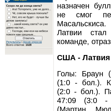
назначен булл
Скоро ли до конца света?
Ага! Потерпите, уже не долго...
не смог пер
Чё, совсем крыша поехала?
Нет, его не будет - лучше бы
делом занялись!
Масальскиса.
...какой конец света? он уже
давно настал...
Латвии ста
Господи, ежи-еси-на-небеси
помоги нам грешным...
команде, отраз
Результаты
|
Архив опросов
Всего ответов:
1028
США - Латвия - 
Голы: Браун (
(1:0 - бол.). 
(2:0 - бол.). 
47:09 (3:0 -
(Мартин, Мюл