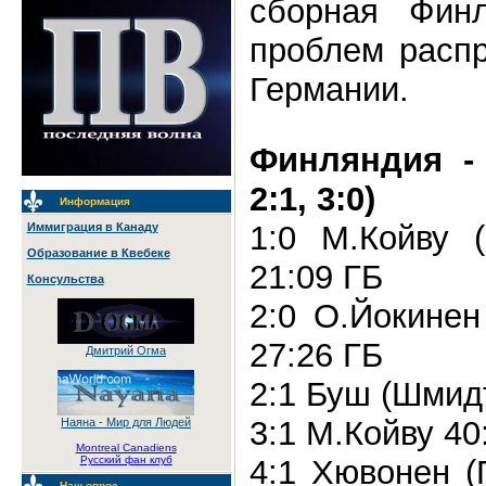
сборная Фин
проблем распр
Германии.
Финляндия - 
2:1, 3:0)
Информация
1:0 М.Койву (
Иммиграция в Канаду
Образование в Квебеке
21:09 ГБ
Консульства
2:0 О.Йокинен
27:26 ГБ
Дмитрий Огма
2:1 Буш (Шмидт
3:1 М.Койву 40
Наяна - Мир для Людей
Montreal Canadiens
4:1 Хювонен (
Русский фан клуб
Наш опрос