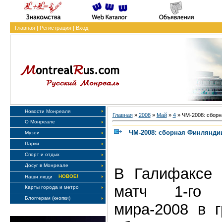
Главная
|
Регистрация
|
Вход
Новости Монреаля
Главная
»
2008
»
Май
»
4
» ЧМ-2008: сборн
О Монреале
ЧМ-2008: сборная Финлянди
Музеи
Парки
Спорт и отдых
Досуг в Монреале
В Галифаксе 
НОВОЕ!
Наши люди
матч 1-го 
Карты города и метро
Блоггерам (кнопки)
мира-2008 в г