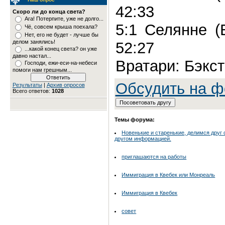
42:33
Скоро ли до конца света?
Ага! Потерпите, уже не долго...
5:1 Селянне (
Чё, совсем крыша поехала?
Нет, его не будет - лучше бы
делом занялись!
52:27
...какой конец света? он уже
давно настал...
Вратари: Бэкст
Господи, ежи-еси-на-небеси
помоги нам грешным...
Обсудить на 
Результаты
|
Архив опросов
Всего ответов:
1028
Темы форума:
Новенькие и старенькие, делимся друг 
другом информацией.
приглашаются на работы
Иммиграция в Квебек или Монреаль
Иммиграция в Квебек
совет