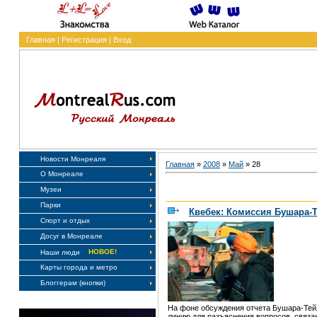
Главная
|
Регистрация
|
Вход
Новости Монреаля
Главная
»
2008
»
Май
»
28
О Монреале
Музеи
Парки
Квебек: Комиссия Бушара-Т
Спорт и отдых
Досуг в Монреале
НОВОЕ!
Наши люди
Карты города и метро
Блоггерам (кнопки)
На фоне обсуждения отчета Бушара-Тей
линию для разъяснения вопросов, связ