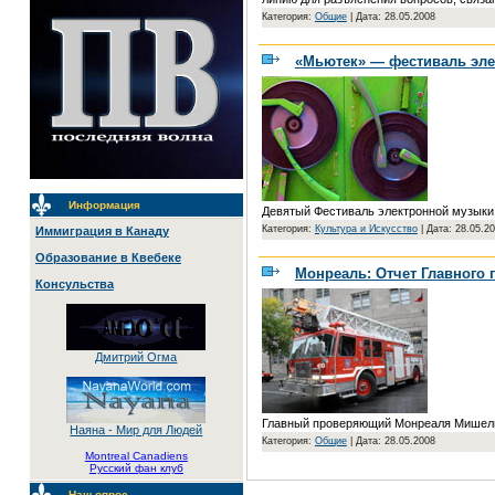
Категория:
Общие
|
Дата: 28.05.2008
«Мьютек» ― фестиваль эле
Информация
Девятый Фестиваль электронной музыки 
Категория:
Культура и Искусство
|
Дата: 28.05.2
Иммиграция в Канаду
Образование в Квебеке
Монреаль: Отчет Главного 
Консульства
Дмитрий Огма
Главный проверяющий Монреаля Мишель Ду
Наяна - Мир для Людей
Категория:
Общие
|
Дата: 28.05.2008
Montreal Canadiens
Русский фан клуб
Наш опрос