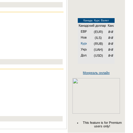
Канада: Курс Валют
Канадский доллар
(EUR)
//-//
(ILS)
//-//
(RUB)
//-//
(UAH)
//-//
(USD)
//-//
Монреаль онлайн
This feature is for Premium
users only!