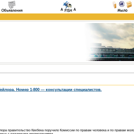
ейлора. Номер 1-800 ― консультации специалистов.
лора правительство Квебека поручило Комиссии по правам человека и по правам мо
анных с разумными аккомодациями.