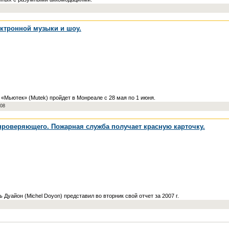
ктронной музыки и шоу.
«Мьютек» (Mutek) пройдет в Монреале с 28 мая по 1 июня.
008
проверяющего. Пожарная служба получает красную карточку.
айон (Michel Doyon) представил во вторник свой отчет за 2007 г.