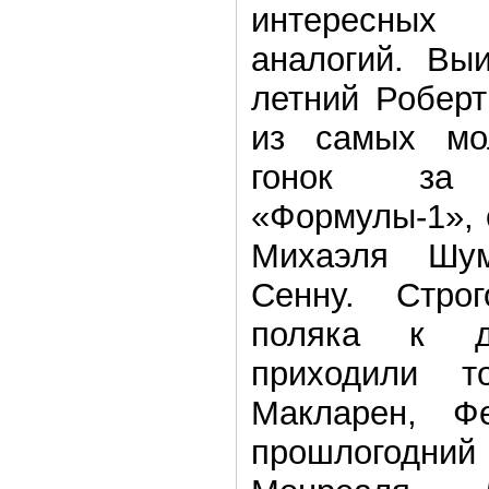
интересных
аналогий. Выи
летний Роберт
из самых мо
гонок за
«Формулы-1», 
Михаэля Шу
Сенну. Стро
поляка к д
приходили т
Макларен, Ф
прошлогод