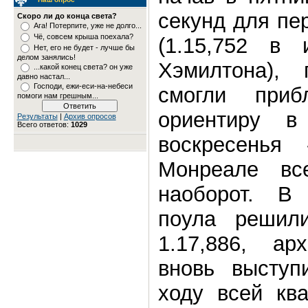
секунд для пе
Скоро ли до конца света?
Ага! Потерпите, уже не долго...
Чё, совсем крыша поехала?
(1.15,752 в 
Нет, его не будет - лучше бы
делом занялись!
Хэмилтона),
...какой конец света? он уже
давно настал...
Господи, ежи-еси-на-небеси
смогли приб
помоги нам грешным...
ориентиру 
Результаты
|
Архив опросов
Всего ответов:
1029
воскресенья
Монреале вс
наоборот. В 
поула решил
1.17,886, ар
вновь выступ
ходу всей кв