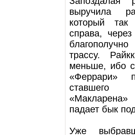
Запоздалая 
выручила р
который так
справа, через
благополуч
трассу. Райк
меньше, ибо с
«Феррари» 
ставшего 
«Макларена»
падает бык по
Уже выбрав