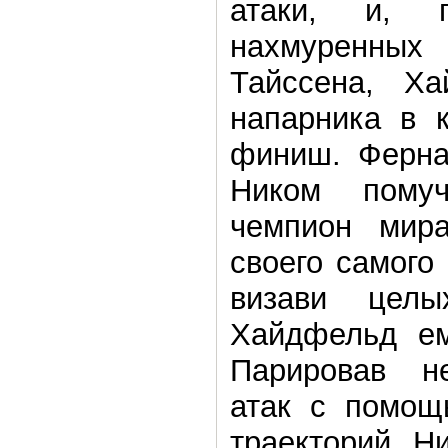
атаки, и, п
нахмуренны
Тайссена, Ха
напарника в к
финиш. Ферна
Ником помуч
чемпион мира
своего самого
визави цел
Хайдфельд ем
Парировав не
атак с помощ
траекторий, Н