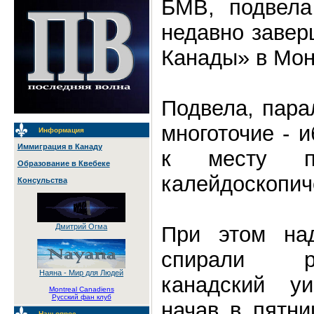
БМВ, подвела
недавно завер
Канады» в Мон
Подвела, пара
многоточие - 
Информация
Иммиграция в Канаду
к месту п
Образование в Квебеке
калейдоскопиче
Консульства
При этом над
Дмитрий Огма
спирали р
Наяна - Мир для Людей
канадский уи
Montreal Canadiens
Русский фан клуб
начав в пятни
Наш опрос