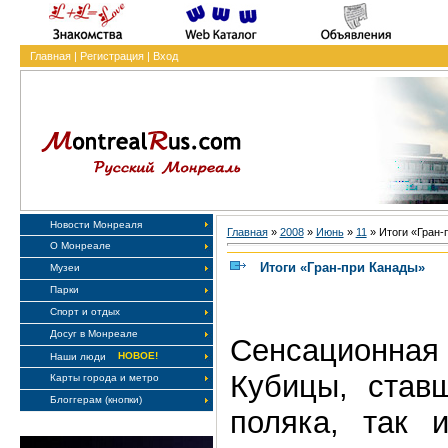
Главная
|
Регистрация
|
Вход
Новости Монреаля
Главная
»
2008
»
Июнь
»
11
» Итоги «Гран-
О Монреале
Итоги «Гран-при Канады»
Музеи
Парки
Спорт и отдых
Досуг в Монреале
Сенсационна
НОВОЕ!
Наши люди
Кубицы, став
Карты города и метро
Блоггерам (кнопки)
поляка, так 