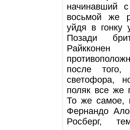
начинавший с
восьмой же р
уйдя в гонку 
Позади бри
Райкконе
противополож
после того,
светофора, н
поляк все же 
То же самое, 
Фернандо Ало
Росберг, т