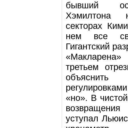
бывший ос
Хэмилтона 
секторах Кими
нем все св
Гигантский ра
«Макларена
третьем отре
объяснит
регулировкам
«но». В чисто
возвращени
уступал Льюис