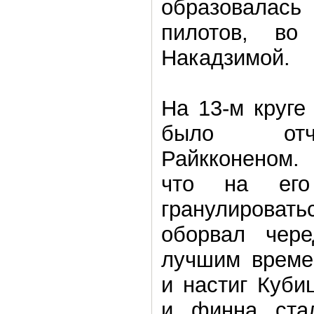
образовала
пилотов, во
Накадзимой.
На 13-м круге
было отч
Райкконеном.
что на его
гранулировать
оборвал чере
лучшим времен
и настиг Куби
и финна ста