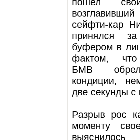
пошел сво
возглавивший
сейфти-кар Н
принялся за
буфером в лиц
фактом, что
БМВ обрел
кондиции, не
две секунды с 
Разрыв рос к
моменту сво
выяснилось