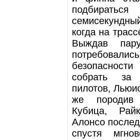
подбиратьс
семисекундны
когда на трасс
Выждав пару
потребов
безопасност
собрать за
пилотов, Льюис
же породив
Кубица, Рай
Алонсо послед
спустя мгно