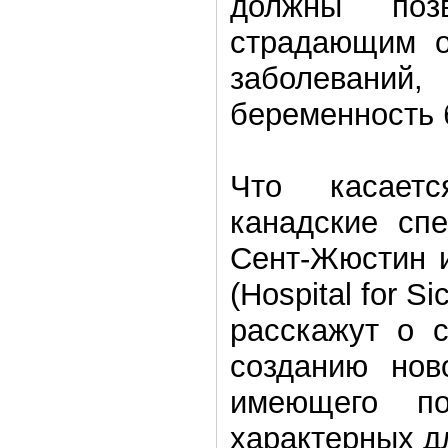
должны поз
страдающим о
заболеван
беременность 
Что касает
канадские спе
Сент-Жюстин и
(Hospital for S
расскажут о с
созданию ново
имеющего по
характерных д