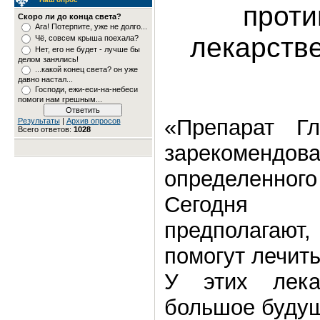
проти
Скоро ли до конца света?
Ага! Потерпите, уже не долго...
лекарств
Чё, совсем крыша поехала?
Нет, его не будет - лучше бы
делом занялись!
...какой конец света? он уже
давно настал...
Господи, ежи-еси-на-небеси
помоги нам грешным...
«Препарат Г
Результаты
|
Архив опросов
Всего ответов:
1028
зарекоменд
определенно
Сегодня 
предполагают,
помогут лечит
У этих лека
большое будущ