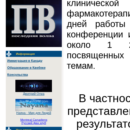
клиническо
фармакотерапи
дней работы
конференции и
около 1 20
посвященных
Информация
Иммиграция в Канаду
темам.
Образование в Квебеке
Консульства
В частно
Дмитрий Огма
представле
Наяна - Мир для Людей
результа
Montreal Canadiens
Русский фан клуб
Наш опрос