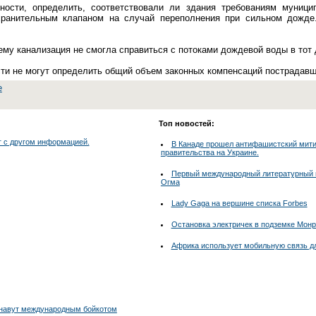
ности, определить, соответствовали ли здания требованиям муниц
хранительным клапаном на случай переполнения при сильном дожде
ему канализация не смогла справиться с потоками дождевой воды в тот 
ти не могут определить общий объем законных компенсаций пострадав
е
Топ новостей:
г с другом информацией.
В Канаде прошел антифашистский митин
правительства на Украине.
Первый международный литературный к
Огма
Lady Gaga на вершине списка Forbes
Остановка электричек в подземке Мон
Африка использует мобильную связь д
Нунавут международным бойкотом