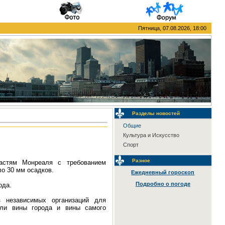
Пятница, 07.08.2026, 18:00
Разделы новостей
Общие
Культура и Искусство
Спорт
Разное
астям Монреаля с требованием
ло 30 мм осадков.
Ежедневный гороскоп
Подробно о погоде
ода.
з независимых организаций для
оли вины города и вины самого