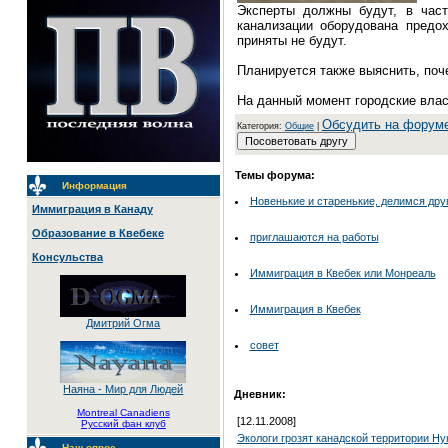
Эксперты должны будут, в част
канализации оборудована предо
приняты не будут.
Планируется также выяснить, поч
На данный момент городские влас
Обсудить на форум
Категория:
Общие
|
Темы форума:
Информация
Новенькие и старенькие, делимся дру
Иммиграция в Канаду
Образование в Квебеке
приглашаются на работы
Консульства
Иммиграция в Квебек или Монреаль
Иммиграция в Квебек
Дмитрий Огма
совет
Наяна - Мир для Людей
Дневник:
Montreal Canadiens
[12.11.2008]
Русский фан клуб
Экологи грозят канадской территории 
Наш опрос