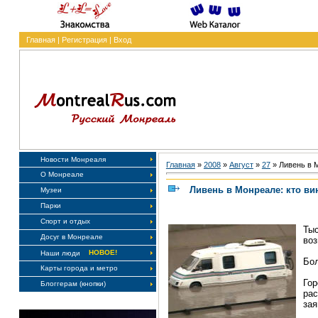
Главная
|
Регистрация
|
Вход
Новости Монреаля
Главная
»
2008
»
Август
»
27
» Ливень в М
О Монреале
Ливень в Монреале: кто ви
Музеи
Парки
Спорт и отдых
Ты
Досуг в Монреале
воз
НОВОЕ!
Наши люди
Бол
Карты города и метро
Го
Блоггерам (кнопки)
ра
зая