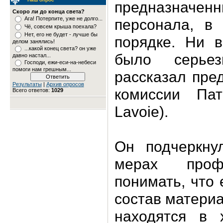
предназначен
Скоро ли до конца света?
Ага! Потерпите, уже не долго...
персонала, в
Чё, совсем крыша поехала?
Нет, его не будет - лучше бы
порядке. Ни 
делом занялись!
...какой конец света? он уже
было серье
давно настал...
Господи, ежи-еси-на-небеси
помоги нам грешным...
рассказал пре
Результаты
|
Архив опросов
комиссии Пат
Всего ответов:
1029
Lavoie).
Он подчеркну
мерах проф
понимать, что 
состав матери
находятся в 