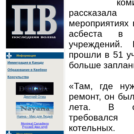
ко
рассказала
мероприятиях 
асбеста в 
учреждений.
прошли в 51 у
Информация
больше заплан
Иммиграция в Канаду
Образование в Квебеке
Консульства
«Там, где ну
ремонт, он бы
Дмитрий Огма
лета. В ос
требовалс
Наяна - Мир для Людей
Montreal Canadiens
котельных.
Русский фан клуб
Наш опрос