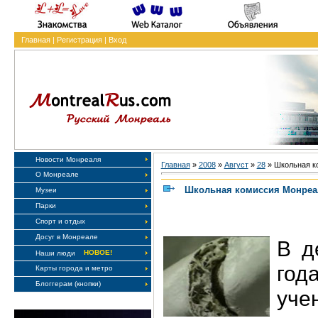
Главная
|
Регистрация
|
Вход
Новости Монреаля
Главная
»
2008
»
Август
»
28
» Школьная к
О Монреале
Школьная комиссия Монреал
Музеи
Парки
Спорт и отдых
Досуг в Монреале
В д
НОВОЕ!
Наши люди
го
Карты города и метро
Блоггерам (кнопки)
уч