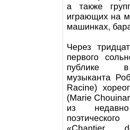
а также групп
играющих на м
машинках, бара
Через тридцат
первого сольн
публике в
музыканта Роб
Racine) хоре
(Marie Chouina
из недавно
поэтическо
«Chantier 