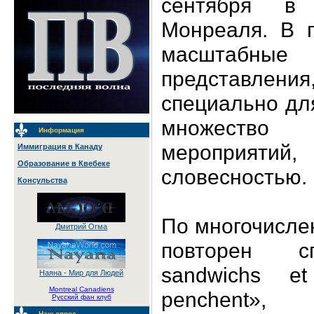
сентября в
Монреаля. В 
масштабны
представлени
специально дл
множество
Информация
мероприяти
Иммиграция в Канаду
Образование в Квебеке
словесностью.
Консульства
По многочисле
Дмитрий Огма
повторен сп
sandwichs et
Наяна - Мир для Людей
Montreal Canadiens
penchent»,
Русский фан клуб
Наш опрос