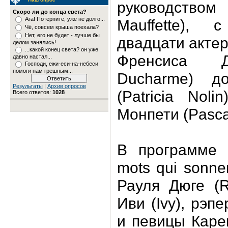
руководством
Скоро ли до конца света?
Ага! Потерпите, уже не долго...
Mauffette),
Чё, совсем крыша поехала?
Нет, его не будет - лучше бы
двадцати актер
делом занялись!
...какой конец света? он уже
Френсиса Д
давно настал...
Господи, ежи-еси-на-небеси
помоги нам грешным...
Ducharme) д
Результаты
|
Архив опросов
(Patricia Nol
Всего ответов:
1028
Монпети (Pascal
В программе 
mots qui sonne
Рауля Дюге (R
Иви (Ivy), рэп
и певицы Каре