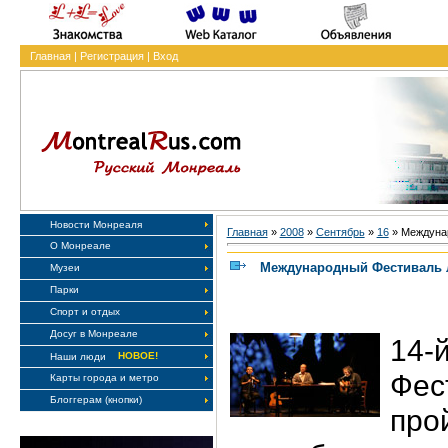
Главная
|
Регистрация
|
Вход
Новости Монреаля
Главная
»
2008
»
Сентябрь
»
16
» Междуна
О Монреале
Международный Фестиваль 
Музеи
Парки
Спорт и отдых
Досуг в Монреале
14
НОВОЕ!
Наши люди
Фес
Карты города и метро
Блоггерам (кнопки)
пр