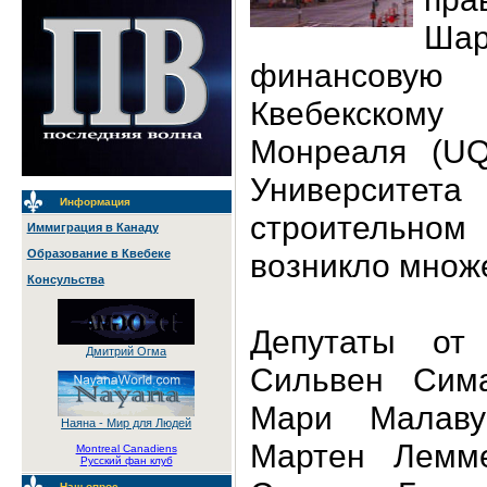
Ш
финансов
Квебекском
Монреаля (UQ
Университет
Информация
строительно
Иммиграция в Канаду
возникло множ
Образование в Квебеке
Консульства
Депутаты от
Дмитрий Огма
Сильвен Симар
Мари Малавуа
Наяна - Мир для Людей
Мартен Лемме
Montreal Canadiens
Русский фан клуб
Наш опрос