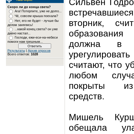
Сильвен Годро 
Скоро ли до конца света?
встречавшиеся
Ага! Потерпите, уже не долго...
Чё, совсем крыша поехала?
вторник, счи
Нет, его не будет - лучше бы
делом занялись!
...какой конец света? он уже
образовани
давно настал...
Господи, ежи-еси-на-небеси
должна в с
помоги нам грешным...
Результаты
|
Архив опросов
урегулироват
Всего ответов:
1028
считают, что у
любом случ
покрыты из
средств.
Мишель Кур
обещала ул