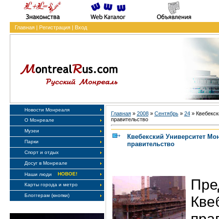
Главная
|
Регистрация
|
Вход
Новости Монреаля
Главная
»
2008
»
Сентябрь
»
24
» Квебекск
правительство
О Монреале
Музеи
Квебекский Университет Мо
Парки
правительство
Спорт и отдых
Досуг в Монреале
НОВОЕ!
Наши люди
Пре
Карты города и метро
Блоггерам (кнопки)
Кве
пр