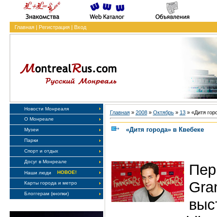
Главная
|
Регистрация
|
Вход
Новости Монреаля
Главная
»
2008
»
Октябрь
»
13
» «Дитя гор
О Монреале
«Дитя города» в Квебеке
Музеи
Парки
Спорт и отдых
Досуг в Монреале
Пе
НОВОЕ!
Наши люди
Gra
Карты города и метро
Блоггерам (кнопки)
выс