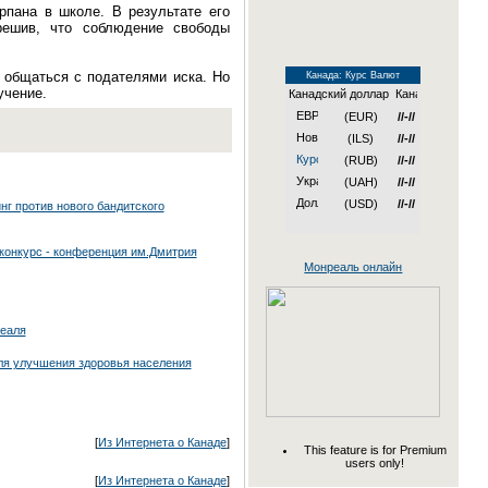
рпана в школе. В результате его
решив, что соблюдение свободы
 общаться с подателями иска. Но
Канада: Курс Валют
учение.
Канадский доллар
(EUR)
//-//
(ILS)
//-//
(RUB)
//-//
(UAH)
//-//
(USD)
//-//
г против нового бандитского
онкурс - конференция им.Дмитрия
Монреаль онлайн
реаля
ля улучшения здоровья населения
[
Из Интернета о Канаде
]
This feature is for Premium
users only!
[
Из Интернета о Канаде
]