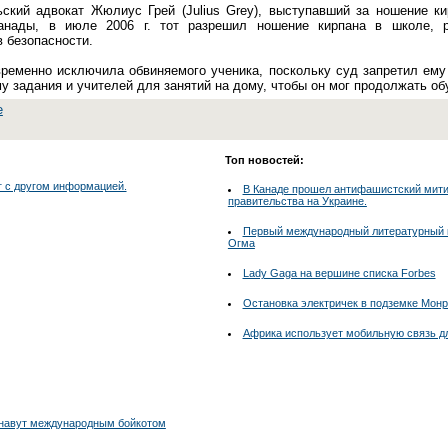
кий адвокат Жюлиус Грей (Julius Grey), выступавший за ношение ки
нады, в июле 2006 г. тот разрешил ношение кирпана в школе, 
 безопасности.
ременно исключила обвиняемого ученика, поскольку суд запретил ему
у задания и учителей для занятий на дому, чтобы он мог продолжать об
е
Топ новостей:
г с другом информацией.
В Канаде прошел антифашистский митин
правительства на Украине.
Первый международный литературный к
Огма
Lady Gaga на вершине списка Forbes
Остановка электричек в подземке Мон
Африка использует мобильную связь д
Нунавут международным бойкотом