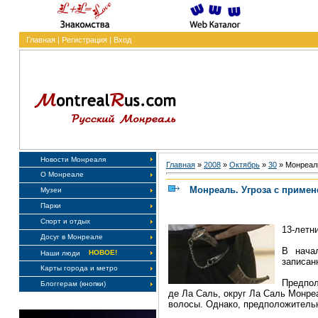
Главная
|
Регистрация
|
Вход
Новости Монреаля
Главная
»
2008
»
Октябрь
»
30
» Монреаль
О Монреале
Монреаль. Угроза с приме
Музеи
Парки
Спорт и отдых
13-летн
Досуг в Монреале
В нача
НОВОЕ!
Наши люди
записан
Карты города и метро
Предпол
Блоггерам (кнопки)
де Ла Саль, округ Ла Саль Монре
волосы. Однако, предположительн