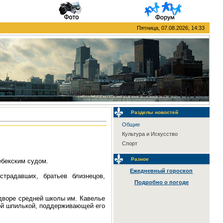
Пятница, 07.08.2026, 14:33
Разделы новостей
Общие
Культура и Искусство
Спорт
Разное
ебекским судом.
Ежедневный гороскоп
традавших, братьев близнецов,
Подробно о погоде
дворе средней школы им. Кавелье
ной шпилькой, поддерживающей его