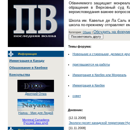
Обвиняемого защищает монреальс
обращения в Верховный суд Ка
вероисповедания важнее вопросов
Школа им. Кавелье де Ла Саль в
школа по-прежнему отправляет ем
Обсудить на форум
Категория:
Общие
|
Темы форума:
Новенькие и старенькие, делимся дру
Информация
Иммиграция в Канаду
приглашаются на работы
Образование в Квебеке
Консульства
Иммиграция в Квебек или Монреаль
Иммиграция в Квебек
Дмитрий Огма
совет
Дневник:
Наяна - Мир для Людей
[12.11.2008]
Montreal Canadiens
Экологи грозят канадской территории 
Русский фан клуб
[11.11.2008]
Наш опрос