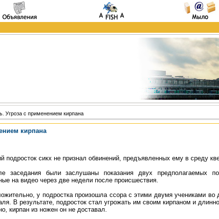
. Угроза с применением кирпана
нением кирпана
ий подросток сикх не признал обвинений, предъявленных ему в среду кв
ле заседания были заслушаны показания двух предполагаемых пос
ные на видео через две недели после происшествия.
ожительно, у подростка произошла ссора с этими двумя учениками во 
аля. В результате, подросток стал угрожать им своим кирпаном и длин
о, кирпан из ножен он не доставал.