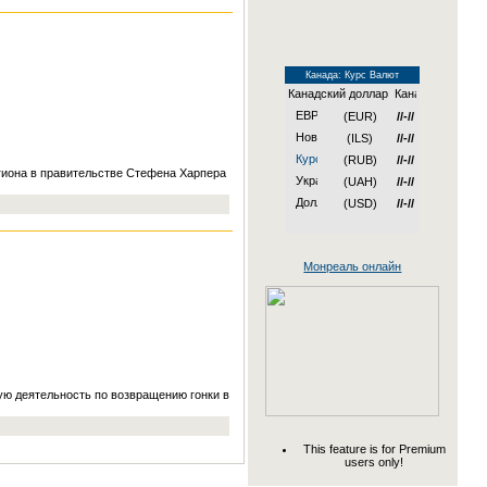
Канада: Курс Валют
Канадский доллар
(EUR)
//-//
(ILS)
//-//
(RUB)
//-//
егиона в правительстве Стефена Харпера
(UAH)
//-//
(USD)
//-//
Монреаль онлайн
ую деятельность по возвращению гонки в
This feature is for Premium
users only!