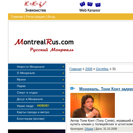
Главная
|
Регистрация
|
Вход
Новости Монреаля
Главная
»
2008
»
Октябрь
»
31
О Монреале
Музеи
Парки
Монреаль. Тони Конт задер
Спорт и отдых
Досуг в Монреале
НОВОЕ!
Наши люди
Карты города и метро
Блоггерам (кнопки)
Актер Тони Конт (Tony Conte), игравший 
купить кокаин у полицейских в штатском
Категория:
Общие
|
Дата: 31.10.2008