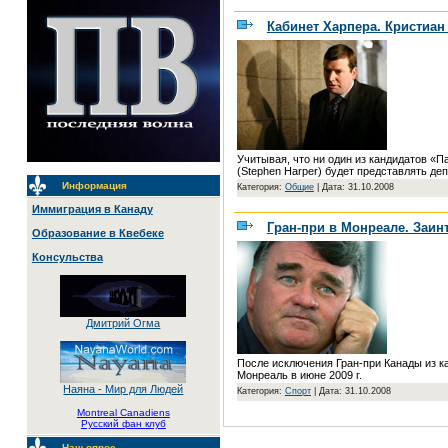
Кабинет Харпера. Кристиан
Учитывая, что ни один из кандидатов «
(Stephen Harper) будет представлять деп
Информация
Категория:
Общие
|
Дата: 31.10.2008
Иммиграция в Канаду
Гран-при в Монреале. Заин
Образование в Квебеке
Консульства
Дмитрий Огма
После исключения Гран-при Канады из к
Монреаль в июне 2009 г.
Наяна - Мир для Людей
Категория:
Спорт
|
Дата: 31.10.2008
Montreal Canadiens
Русский фан клуб
Наш опрос