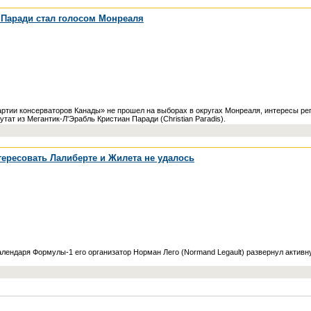
 Паради стал голосом Монреаля
Партии консерваторов Канады» не прошел на выборах в округах Монреаля, интересы р
утат из Мегантик-Л'Эрабль Кристиан Паради (Christian Paradis).
тересовать Лалиберте и Жилета не удалось
алендаря Формулы-1 его организатор Норман Лего (Normand Legault) развернул активн