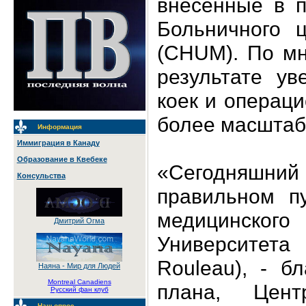
внесенные в п
Больничного ц
(CHUM). По мн
результате ув
коек и операци
более масшта
Информация
Иммиграция в Канаду
Образование в Квебеке
«Сегодняшний 
Консульства
правильном пу
медицинск
Дмитрий Огма
Университет
Rouleau), - б
Наяна - Мир для Людей
Montreal Canadiens
плана, Цен
Русский фан клуб
Наш опрос