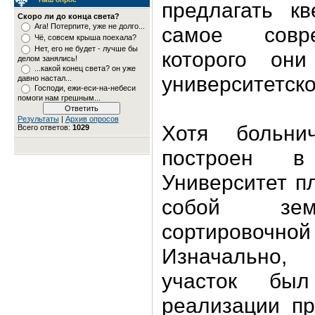
предлагать кв
Скоро ли до конца света?
Ага! Потерпите, уже не долго...
самое совр
Чё, совсем крыша поехала?
Нет, его не будет - лучше бы
которого он
делом занялись!
...какой конец света? он уже
университетск
давно настал...
Господи, ежи-еси-на-небеси
помоги нам грешным...
Результаты
|
Архив опросов
Хотя больни
Всего ответов:
1029
построен в
Университет п
собой зем
сортировочной
Изначально
участок бы
реализации пр