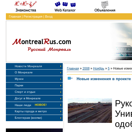
Главная
|
Регистрация
|
Вход
Новости Монреаля
Главная
»
2008
»
Ноябрь
»
5
» Новые измен
О Монреале
Новые изменения в проекте
Музеи
Парки
Спорт и отдых
Досуг в Монреале
Рук
НОВОЕ!
Наши люди
Уни
Карты города и метро
Блоггерам (кнопки)
одо