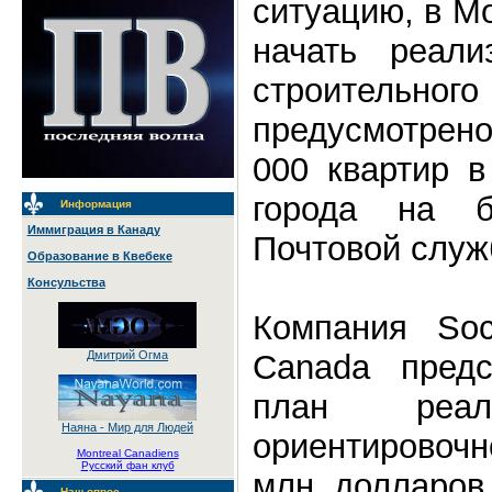
ситуацию, в М
начать реали
строительного
предусмотрен
000 квартир в
города на б
Информация
Иммиграция в Канаду
Почтовой служ
Образование в Квебеке
Консульства
Компания Soci
Canada предс
Дмитрий Огма
план реали
Наяна - Мир для Людей
ориентировоч
Montreal Canadiens
Русский фан клуб
млн. долларов
Наш опрос