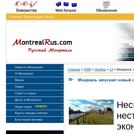
Главная
|
Регистрация
|
Вход
Новости Монреаля
Главная
»
2008
»
Ноябрь
»
13
» Монреаль з
О Монреале
Монреаль запускает новый 
Музеи
Парки
Спорт и отдых
Досуг в Монреале
Н
НОВОЕ!
Наши люди
нес
Карты города и метро
Блоггерам (кнопки)
эко