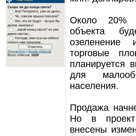
Скоро ли до конца света?
Ага! Потерпите, уже не долго...
Чё, совсем крыша поехала?
Около 20% т
Нет, его не будет - лучше бы
делом занялись!
объекта бу
...какой конец света? он уже
давно настал...
Господи, ежи-еси-на-небеси
озеленение
помоги нам грешным...
торговые пло
Результаты
|
Архив опросов
Всего ответов:
1029
планируется 
для малооб
населения.
Продажа начне
Но в проек
внесены измен