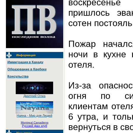
воскресенье
пришлось эвак
сотен постояль
Пожар началс
ночи в кухне 
Информация
отеля.
Иммиграция в Канаду
Образование в Квебеке
Консульства
Из-за опаснос
огня по си
Дмитрий Огма
клиентам отел
6 утра, и тол
Наяна - Мир для Людей
Montreal Canadiens
вернуться в св
Русский фан клуб
Наш опрос