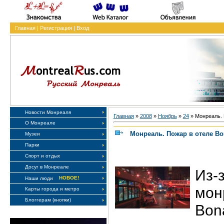
Главная
|
Регистрация
|
Вход
Новости Монреаля
Главная
»
2008
»
Ноябрь
»
24
» Монреаль. 
О Монреале
Монреаль. Пожар в отеле Bo
Музеи
Парки
Спорт и отдых
Досуг в Монреале
Из
НОВОЕ!
Наши люди
мо
Карты города и метро
Блоггерам (кнопки)
Bo