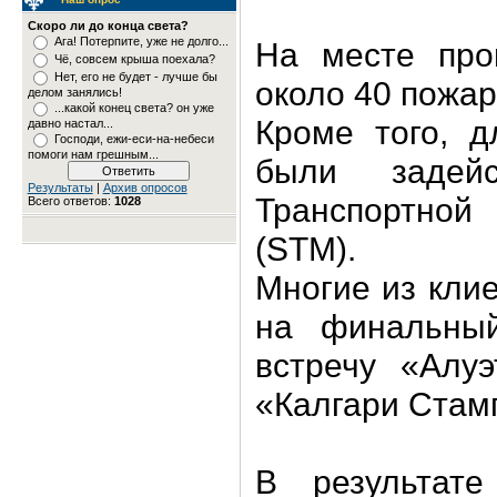
Скоро ли до конца света?
Ага! Потерпите, уже не долго...
На месте про
Чё, совсем крыша поехала?
Нет, его не будет - лучше бы
около 40 пожар
делом занялись!
...какой конец света? он уже
Кроме того, д
давно настал...
Господи, ежи-еси-на-небеси
помоги нам грешным...
были задейс
Результаты
|
Архив опросов
Транспортной
Всего ответов:
1028
(STM).
Многие из кли
на финальный
встречу «Алу
«Калгари Стам
В результат