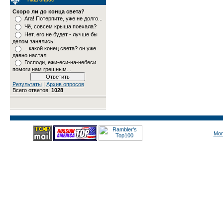
Скоро ли до конца света?
Ага! Потерпите, уже не долго...
Чё, совсем крыша поехала?
Нет, его не будет - лучше бы
делом занялись!
...какой конец света? он уже
давно настал...
Господи, ежи-еси-на-небеси
помоги нам грешным...
Результаты
|
Архив опросов
Всего ответов:
1028
Mon