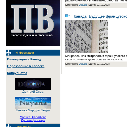
расположенных в Канаваке, работает не 
Категория:
Общие
|
Дата: 01.12.2008
Канада: Будущее французско
Информация
Монреаль, как метрополия французского 
свои позиции и даже совсем исчезнуть.
Иммиграция в Канаду
Категория:
Общие
|
Дата: 01.12.2008
Образование в Квебеке
Консульства
Дмитрий Огма
Наяна - Мир для Людей
Montreal Canadiens
Русский фан клуб
Наш опрос