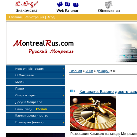
Главная
|
Регистрация
|
Вход
Новости Монреаля
Главная
»
2008
»
Декабрь
»
01
О Монреале
Музеи
Парки
Канаваке. Казино дикого зап
Спорт и отдых
Досуг в Монреале
НОВОЕ!
Наши люди
Карты города и метро
Блоггерам (кнопки)
Резервация Канаваке на западе Монреаля 