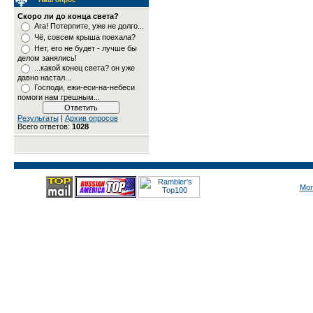
Скоро ли до конца света?
Ага! Потерпите, уже не долго...
Чё, совсем крыша поехала?
Нет, его не будет - лучше бы
делом занялись!
...какой конец света? он уже
давно настал...
Господи, ежи-еси-на-небеси
помоги нам грешным...
Результаты
|
Архив опросов
Всего ответов:
1028
Mon