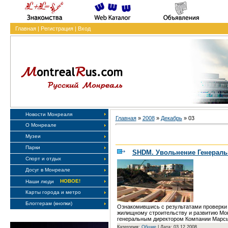
Главная
|
Регистрация
|
Вход
Новости Монреаля
Главная
»
2008
»
Декабрь
»
03
О Монреале
Музеи
Парки
SHDM. Увольнение Генераль
Спорт и отдых
Досуг в Монреале
НОВОЕ!
Наши люди
Карты города и метро
Блоггерам (кнопки)
Ознакомившись с результатами проверки
жилищному строительству и развитию Мон
генеральным директором Компании Марсьяле
Категория:
Общие
|
Дата: 03.12.2008