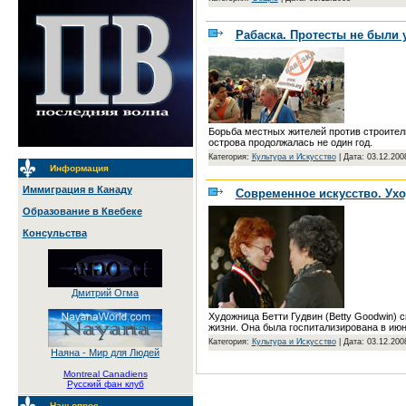
Рабаска. Протесты не были
Борьба местных жителей против строител
острова продолжалась не один год.
Категория:
Культура и Искусство
|
Дата: 03.12.200
Информация
Иммиграция в Канаду
Современное искусство. Ухо
Образование в Квебеке
Консульства
Дмитрий Огма
Художница Бетти Гудвин (Betty Goodwin) 
жизни. Она была госпитализирована в июн
Категория:
Культура и Искусство
|
Дата: 03.12.200
Наяна - Мир для Людей
Montreal Canadiens
Русский фан клуб
Наш опрос