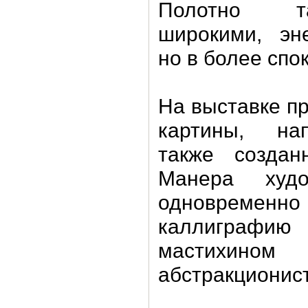
Полотно т
широкими, эн
но в более спо
На выставке п
картины, на
также создан
Манера худо
одновреме
каллиграфию
мастихино
абстракционист