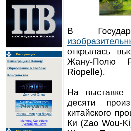
В Госуда
изобразите
открылась выс
Информация
Жану-Полю Р
Иммиграция в Канаду
Образование в Квебеке
Riopelle).
Консульства
На выставке 
Дмитрий Огма
десяти произ
китайского пр
Наяна - Мир для Людей
Ки (Zao Wou-Ki
Montreal Canadiens
Русский фан клуб
Наш опрос