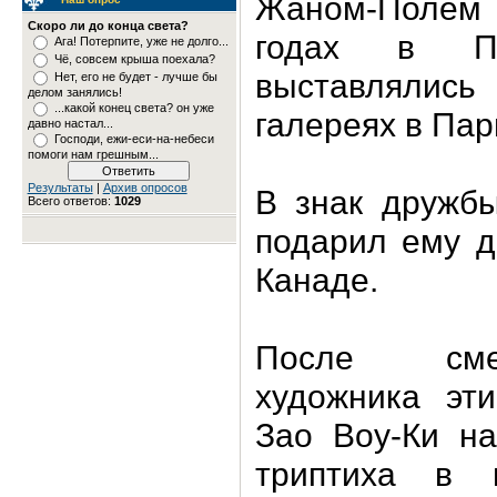
Жаном-Полем 
Скоро ли до конца света?
годах в Па
Ага! Потерпите, уже не долго...
Чё, совсем крыша поехала?
выставлялись
Нет, его не будет - лучше бы
делом занялись!
...какой конец света? он уже
галереях в Пар
давно настал...
Господи, ежи-еси-на-небеси
помоги нам грешным...
Результаты
|
Архив опросов
В знак дружб
Всего ответов:
1029
подарил ему д
Канаде.
После смер
художника эт
Зао Воу-Ки на
триптиха в 