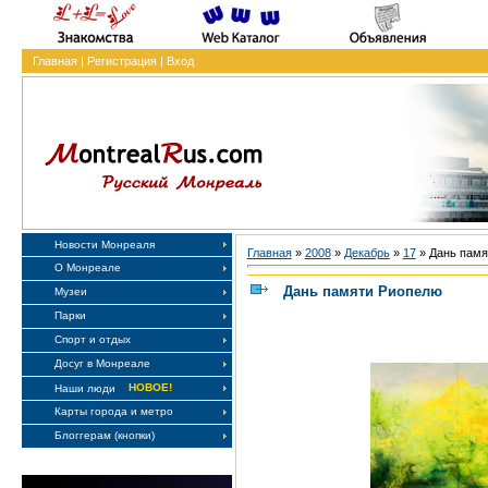
Главная
|
Регистрация
|
Вход
Новости Монреаля
Главная
»
2008
»
Декабрь
»
17
» Дань памя
О Монреале
Дань памяти Риопелю
Музеи
Парки
Спорт и отдых
Досуг в Монреале
НОВОЕ!
Наши люди
Карты города и метро
Блоггерам (кнопки)