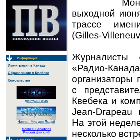
Мо
выходной июня,
трассе име
(Gilles-Villeneuv
Журналисты с
Информация
«Радио-Кана
Иммиграция в Канаду
Образование в Квебеке
организаторы 
Консульства
с представите
Квебека и комп
Дмитрий Огма
Jean-Drapeau 
На этой недел
Наяна - Мир для Людей
Montreal Canadiens
несколько встр
Русский фан клуб
Наш опрос