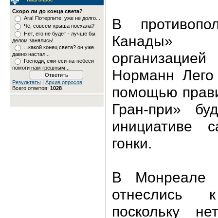
Скоро ли до конца света?
Ага! Потерпите, уже не долго...
В противопол
Чё, совсем крыша поехала?
Нет, его не будет - лучше бы
Канады»
делом занялись!
...какой конец света? он уже
организацией 
давно настал...
Господи, ежи-еси-на-небеси
помоги нам грешным...
Норманн Лего 
Результаты
|
Архив опросов
помощью прави
Всего ответов:
1028
Гран-при» бу
инициативе с
гонки.
В Монреале м
отнеслись 
поскольку не