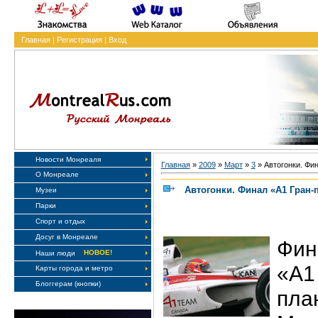
Главная
|
Регистрация
|
Вход
Новости Монреаля
Главная
»
2009
»
Март
»
3
» Автогонки. Фи
О Монреале
Автогонки. Финал «А1 Гран-
Музеи
Парки
Спорт и отдых
Досуг в Монреале
Фин
НОВОЕ!
Наши люди
«А
Карты города и метро
Блоггерам (кнопки)
пла