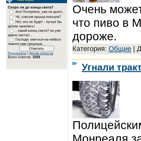
Очень может
Скоро ли до конца света?
Ага! Потерпите, уже не долго...
Чё, совсем крыша поехала?
что пиво в 
Нет, его не будет - лучше бы
делом занялись!
...какой конец света? он уже
дороже.
давно настал...
Господи, ежи-еси-на-небеси
помоги нам грешным...
Категория:
Общие
|
Д
Результаты
|
Архив опросов
Всего ответов:
1029
Угнали тракт
Полицейски
Монреаля за