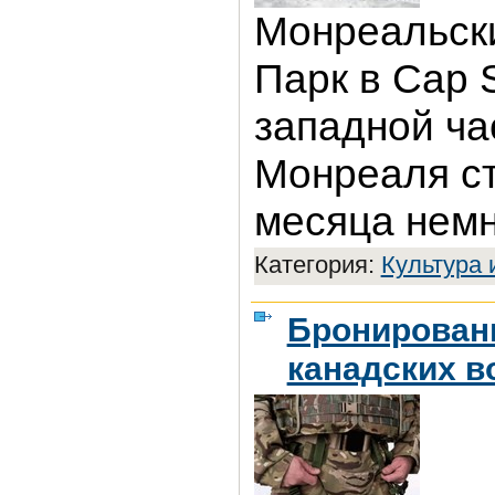
Монреальск
Парк в Cap S
западной ча
Монреаля ст
месяца немн
Категория:
Культура 
Бронирован
канадских 