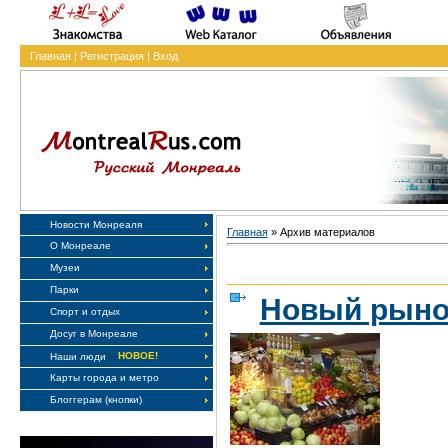
Главная
|
Регистрация
|
Вход
Новости Монреаля
Главная
»
Архив материалов
О Монреале
Музеи
Парки
Новый рыно
Спорт и отдых
Досуг в Монреале
НОВОЕ!
Наши люди
Карты города и метро
Блоггерам (кнопки)