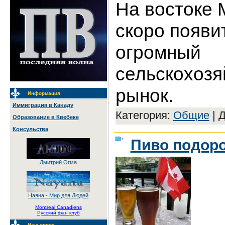
На востоке 
скоро появи
огромный
сельскохоз
рынок.
Информация
Иммиграция в Канаду
Категория:
Общие
|
Д
Образование в Квебеке
Консульства
Пиво подор
Дмитрий Огма
Наяна - Мир для Людей
Montreal Canadiens
Русский фан клуб
Наш опрос