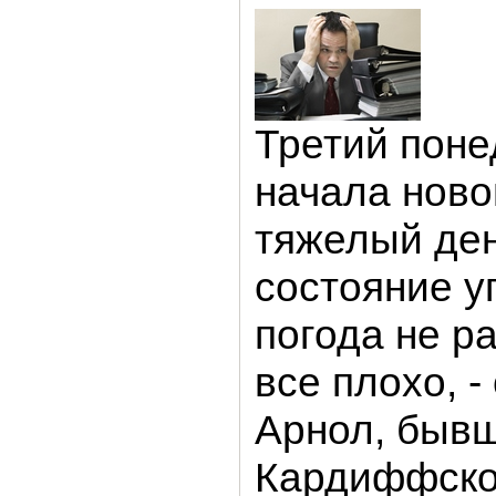
Третий поне
начала ново
тяжелый день
состояние у
погода не р
все плохо, 
Арнол, бывш
Кардиффско