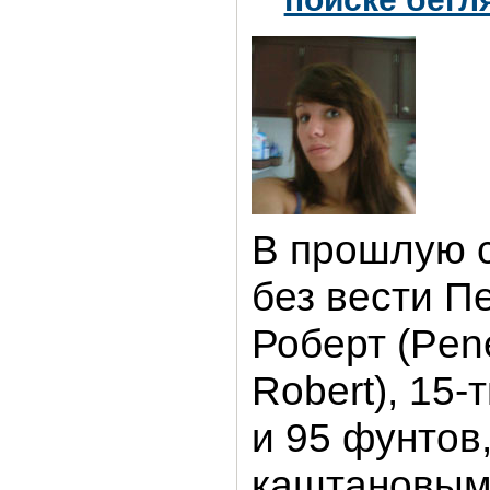
В прошлую 
без вести П
Роберт (Pene
Robert), 15-
и 95 фунтов
каштановым