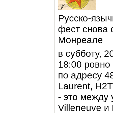
Русско-языч
фест снова 
Монреале
в субботу, 2
18:00 ровно
по адресу 48
Laurent, H2
- это между
Villeneuve и