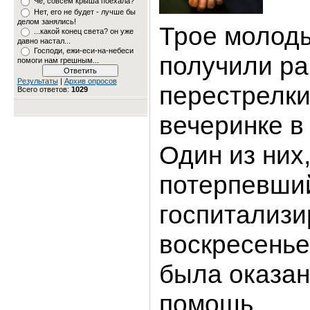
Чё, совсем крыша поехала?
Нет, его не будет - лучше бы
делом занялись!
Трое молод
...какой конец света? он уже
давно настал...
Господи, ежи-еси-на-небеси
получили ра
помоги нам грешным...
Результаты
|
Архив опросов
перестрелки
Всего ответов:
1029
вечеринке в
Один из них
потерпевши
госпитализи
воскресенье
была оказан
помощь.