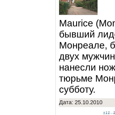
Maurice (Mo
бывший лиде
Монреале, б
двух мужчин
нанесли нож
тюрьме Монр
субботу.
Дата: 25.10.2010
«
1
2
...
2