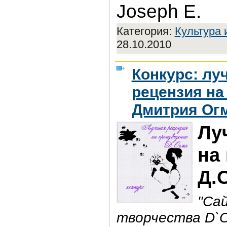
Joseph E.
Категория:
Культура 
28.10.2010
Конкурс: лу
рецензия на
Дмитрия Ог
Лу
на
Д.
"Са
творчества D`