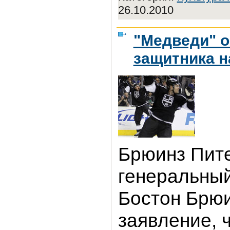
26.10.2010
"Медведи" о
защитника н
Брюинз Пит
генеральны
Бостон Брюи
заявление, 