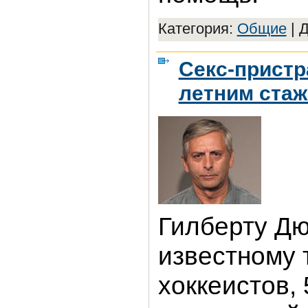
Категория:
Общие
|
Д
Секс-пристр
летним ста
Гилберту Дюб
известному 
хоккеистов, 