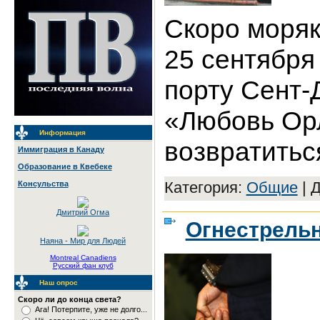
Скоро моряк
25 сентября
порту Сент-
«Любовь Ор
Информация
возвратитьс
Иммиграция в Канаду
Образование в Квебеке
Категория:
Общие
|
Д
Консульства
Дмитрий Огма
Огнестрельн
Наяна - Мир для Людей
Montreal Canadiens
Русский фан клуб
Наш опрос
Скоро ли до конца света?
Ага! Потерпите, уже не долго...