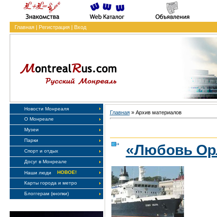
Главная
|
Регистрация
|
Вход
Новости Монреаля
Главная
»
Архив материалов
О Монреале
Музеи
Парки
«Любовь Ор
Спорт и отдых
Досуг в Монреале
НОВОЕ!
Наши люди
Карты города и метро
Блоггерам (кнопки)