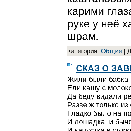
карими глаз
руке у неё 
шрам.
Категория:
Общие
|
Д
СКАЗ О ЗА
Жили-были бабка 
Ели кашу с молок
Да беду видали ре
Разве ж только из 
Гладко было на п
И лошадка, и быч
И капустка в огоро