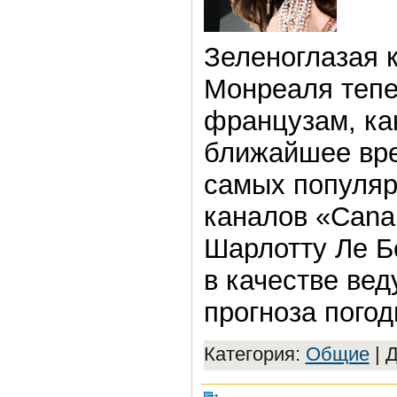
Зеленоглазая 
Монреаля тепе
французам, ка
ближайшее вре
самых популя
каналов «Cana
Шарлотту Ле Бо
в качестве ве
прогноза погод
Категория:
Общие
|
Д