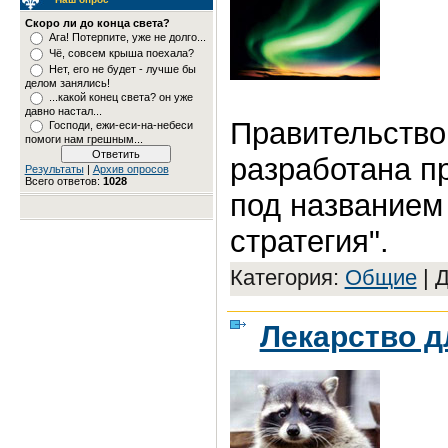
Скоро ли до конца света?
Ага! Потерпите, уже не долго...
Чё, совсем крыша поехала?
Нет, его не будет - лучше бы
делом занялись!
...какой конец света? он уже
давно настал...
Правительств
Господи, ежи-еси-на-небеси
помоги нам грешным...
разработана п
Результаты
|
Архив опросов
Всего ответов:
1028
под названием
стратегия".
Категория:
Общие
|
Д
Лекарство д