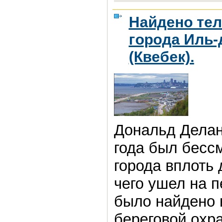
Найдено те
города Иль-
(Квебек).
Дональд Делан
года был бес
города вплоть 
чего ушел на п
было найдено 
береговой охра