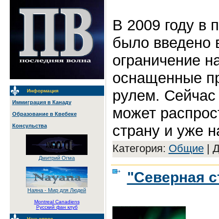
В 2009 году в 
было введено 
ограничение н
оснащенные п
рулем. Сейчас 
Информация
Иммиграция в Канаду
может распрос
Образование в Квебеке
страну и уже н
Консульства
Категория:
Общие
|
Д
Дмитрий Огма
"Северная с
Наяна - Мир для Людей
Montreal Canadiens
Русский фан клуб
Наш опрос