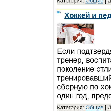
Категория:
Общие
|
Д
Хоккей и пе
Если подтверд
тренер, воспи
поколение отл
тренировавши
сборную по хо
один год, пред
Категория:
Общие
|
Д