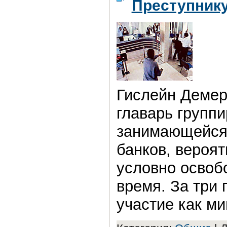
Преступнику
Гислейн Демерс
главарь группи
занимающейся
банков, вероят
условно освоб
время. За три 
участие как ми