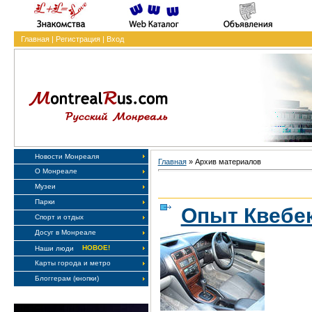
Главная
|
Регистрация
|
Вход
Новости Монреаля
Главная
»
Архив материалов
О Монреале
Музеи
Парки
Опыт Квебек
Спорт и отдых
Досуг в Монреале
НОВОЕ!
Наши люди
Карты города и метро
Блоггерам (кнопки)