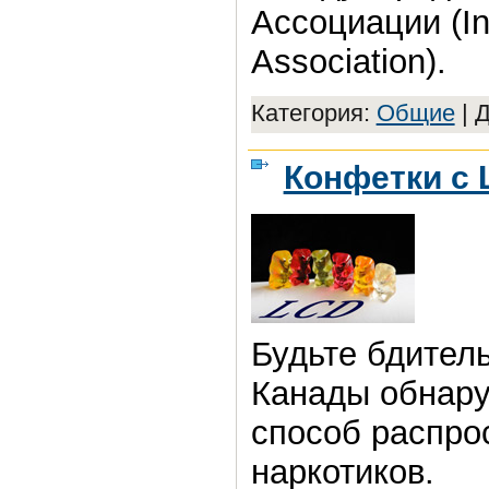
Ассоциации (In
Association).
Категория:
Общие
|
Д
Конфетки с 
Будьте бдител
Канады обнар
способ распро
наркотиков.