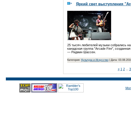
Яркий свет выступления "Arc
25 тысяч любителей музыки собрались на
канадская группа "Arcade Fire", созданна
— Риджин Шассен.
Категория:
Культура и Искусство
|
Дата: 03.08.201
«
1
2
...
3
Mon