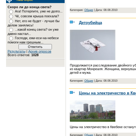
Скоро ли до конца света?
Категория:
Общие
|
Дата: 08.08.2010
Ага! Потерпите, уже не долго...
Чё, совсем крыша поехала?
Нет, его не будет - лучше бы
Детоубийца
делом занялись!
...какой конец света? он уже
давно настал...
Господи, ежи-еси-на-небеси
помоги нам грешным...
Результаты
|
Архив опросов
Всего ответов:
1028
Продолжается расследование двойного уб
из квартир Монреаля. Женщина, вернувшис
детей и мужа.
Категория:
Общие
|
Дата: 08.08.2010
Цены на электричество в Кв
Цены на электричество в Квебеке остану
Категория:
Общие
|
Дата: 08.08.2010