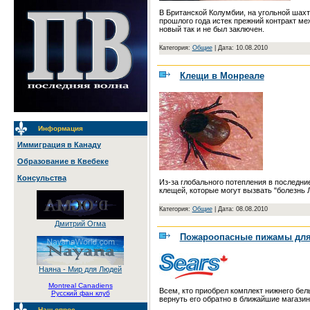
В Британской Колумбии, на угольной шахт
прошлого года истек прежний контракт ме
новый так и не был заключен.
Категория:
Общие
|
Дата: 10.08.2010
Клещи в Монреале
Информация
Иммиграция в Канаду
Образование в Квебеке
Консульства
Из-за глобального потепления в последн
клещей, которые могут вызвать "болезнь 
Категория:
Общие
|
Дата: 08.08.2010
Дмитрий Огма
Пожароопасные пижамы для
Наяна - Мир для Людей
Montreal Canadiens
Всем, кто приобрел комплект нижнего бе
Русский фан клуб
вернуть его обратно в ближайшие магази
Наш опрос