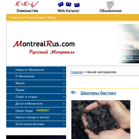
Главная
|
Регистрация
|
Вход
Новости Монреаля
Главная
»
Архив материалов
О Монреале
Музеи
Парки
Шахтеры бастуют
Спорт и отдых
Досуг в Монреале
НОВОЕ!
Наши люди
Карты города и метро
Блоггерам (кнопки)