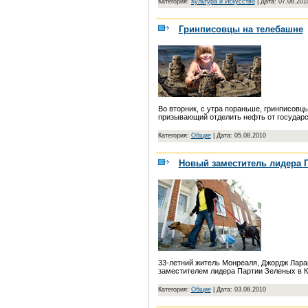
Категория:
Культура и Искусство
|
Дата: 07.08.201
Гринписовцы на телебашне
Во вторник, с утра пораньше, гринписовц
призывающий отделить нефть от государс
Категория:
Общие
|
Дата: 05.08.2010
Новый заместитель лидера 
33-летний житель Монреаля, Джордж Лара
заместителем лидера Партии Зеленых в 
Категория:
Общие
|
Дата: 03.08.2010