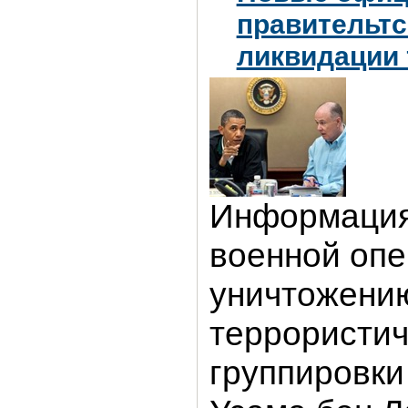
правительт
ликвидации
Информация
военной опе
уничтожени
террористич
группировки