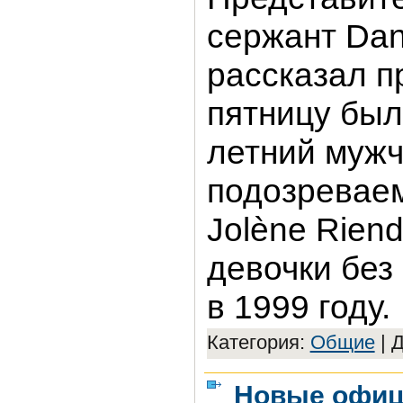
сержант Dani
рассказал пр
пятницу был
летний мужч
подозревае
Jolène Rien
девочки без
в 1999 году.
Категория:
Общие
|
Д
Новые офиц