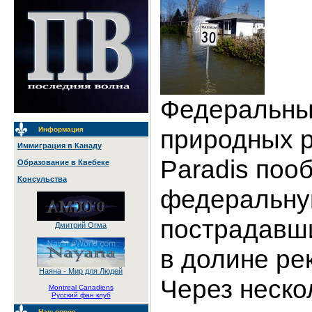
Федеральны
природных р
Информация
Иммиграция в Канаду
Paradis поо
Образование в Квебеке
Консульства
федеральну
пострадавш
Дмитрий Огма
в долине рек
Наяна - Мир для Людей
Через неско
Montreal Canadiens
Русский фан клуб
Наш опрос