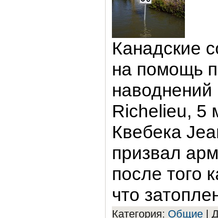
Канадские с
на помощь 
наводнений в
Richelieu, 5
Квебека Jea
призвал ар
после того 
что затопле
Категория:
Общие
|
Д