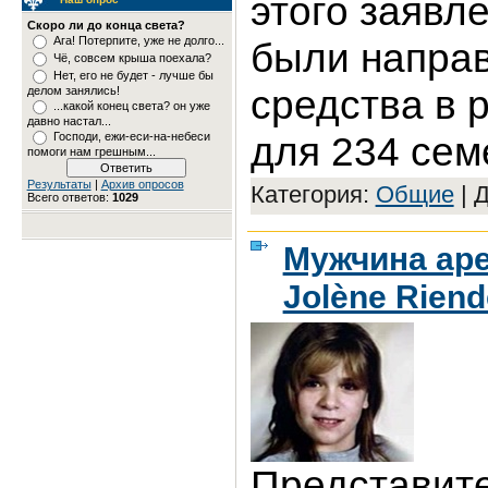
этого заявл
Скоро ли до конца света?
Ага! Потерпите, уже не долго...
были напра
Чё, совсем крыша поехала?
Нет, его не будет - лучше бы
средства в 
делом занялись!
...какой конец света? он уже
давно настал...
для 234 сем
Господи, ежи-еси-на-небеси
помоги нам грешным...
Результаты
|
Архив опросов
Категория:
Общие
|
Д
Всего ответов:
1029
Мужчина аре
Jolène Rien
Представит