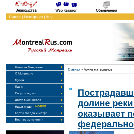
Главная
|
Регистрация
|
Вход
Новости Монреаля
Главная
»
Архив материалов
О Монреале
Музеи
Парки
Пострадавши
Спорт и отдых
долине реки 
Досуг в Монреале
НОВОЕ!
Наши люди
оказывает 
Карты города и метро
Блоггерам (кнопки)
федерально