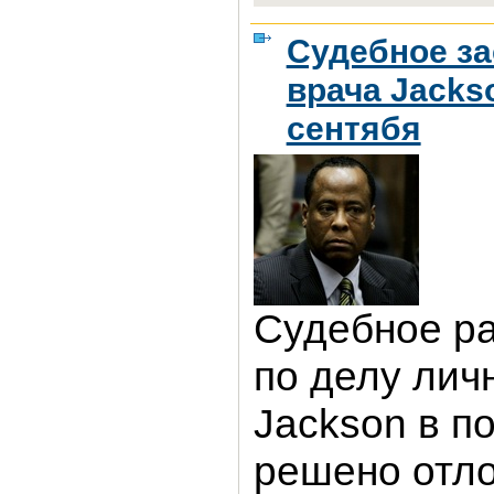
Судебное за
врача Jacks
сентябя
Судебное р
по делу лич
Jackson в п
решено отл