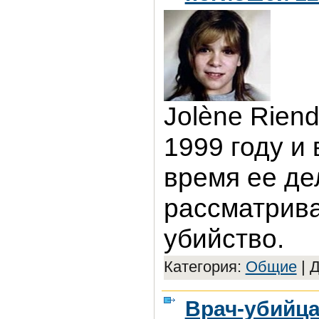
Jolène Rien
1999 году и
время ее де
рассматрива
убийство.
Категория:
Общие
|
Д
Врач-убийц