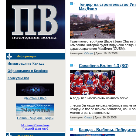
Тендер на строительство Ун
МакДжил
Правительство Жана Шаре (Jean Charest)
компании, которой будет поручено создан
здравоохранения МакДжил (CUSM).
Категория:
Общие
|
Дата: 16.10.2008
Информация
Иммиграция в Канаду
Canadiens-Bruins 4-3 (SO)
Образование в Квебеке
Консульства
А ведь все могло быть намного легче...
Дмитрий Огма
....если бы наши не расслабились после 
нокдауне после шайбы Ковалева, наши заб
можно играть в вполсилы.
Категория:
Спорт
|
Дата: 16.10.2008
Наяна - Мир для Людей
Montreal Canadiens
Русский фан клуб
Канада - Выборы. Победите
Наш опрос