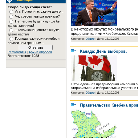
Скоро ли до конца света?
Ага! Потерпите, уже не долго...
Чё, совсем крыша поехала?
Нет, его не будет - лучше бы
делом занялись!
В некоторых округах монреальского 
...какой конец света? он уже
представителями «Квебекского блока
давно настал...
Господи, ежи-еси-на-небеси
Категория:
Общие
|
Дата: 15.10.2008
помоги нам грешным...
Канада: День выборов.
Результаты
|
Архив опросов
Всего ответов:
1028
Пятинедельная предвыборная кампания за
отправиться на избирательные участки и п
Категория:
Общие
|
Дата: 14.10.2008
Правительство Квебека про