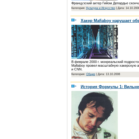
Французский актер Гийом Депардье сконча
Категория:
Культура и Искусство
|
Дата: 14.10.200
Хакер Mafiaboy нарушает об
В феврале 2000 г. монреальский подросток
Mafiaboy провел масштабную хакерскую ата
и CNN.
Категория:
Общие
|
Дата: 13.10.2008
История Формулы 1: Вильне