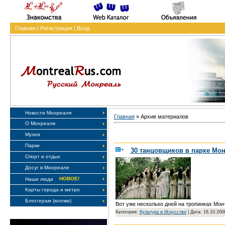
Главная
|
Регистрация
|
Вход
Новости Монреаля
Главная
»
Архив материалов
О Монреале
Музеи
Парки
30 танцовщиков в парке Мо
Спорт и отдых
Досуг в Монреале
НОВОЕ!
Наши люди
Карты города и метро
Блоггерам (кнопки)
Вот уже несколько дней на тропинках Мо
Категория:
Культура и Искусство
|
Дата: 16.10.200