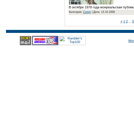
В октябре 1978 года монреальская публи
Категория:
Спорт
|
Дата: 13.10.2008
«
1
2
...
5
Mon