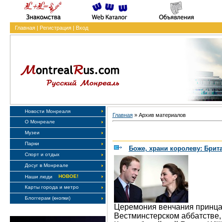
Главная
|
Регистрация
|
Вход
Новости Монреаля
Главная
»
Архив материалов
О Монреале
Музеи
Парки
Боже, храни королеву: Брит
Спорт и отдых
Досуг в Монреале
НОВОЕ!
Наши люди
Карты города и метро
Блоггерам (кнопки)
Церемония венчания принца W
Вестминстерском аббатстве,