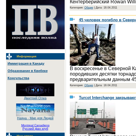
Кентерберийский Rowan Will
Категория:
Общие
|
Дата: 18.04.2011
45 человек погибло в Север
Информация
Иммиграция в Канаду
В воскресенье в Северной К
Образование в Квебеке
породивших десятки торнадо
Консульства
предварительным данным 45 
Категория:
Общие
|
Дата: 18.04.2011
Turcot Interchange закрываю
Дмитрий Огма
Наяна - Мир для Людей
Montreal Canadiens
Русский фан клуб
Наш опрос