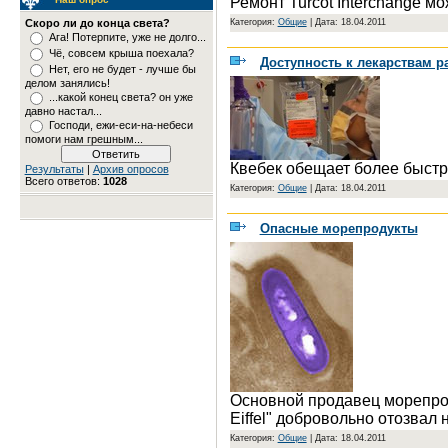
Ремонт Turcot Interchange м
Категория:
Общие
|
Дата: 18.04.2011
Скоро ли до конца света?
Ага! Потерпите, уже не долго...
Чё, совсем крыша поехала?
Доступность к лекарствам ра
Нет, его не будет - лучше бы
делом занялись!
...какой конец света? он уже
давно настал...
Господи, ежи-еси-на-небеси
помоги нам грешным...
Квебек обещает более быстр
Результаты
|
Архив опросов
Всего ответов:
1028
Категория:
Общие
|
Дата: 18.04.2011
Опасные морепродукты
Основной продавец морепроду
Eiffel" добровольно отозвал
Категория:
Общие
|
Дата: 18.04.2011