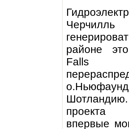
Гидроэлектр
Черчи
генериров
районе это
Falls
перераспр
о.Ньюфаунд
Шотландию.
проекта о
впервые мо