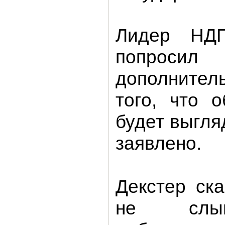
Лидер НД
попро
дополните
того, что 
будет выгля
заявлено.
Декстер ск
не слы