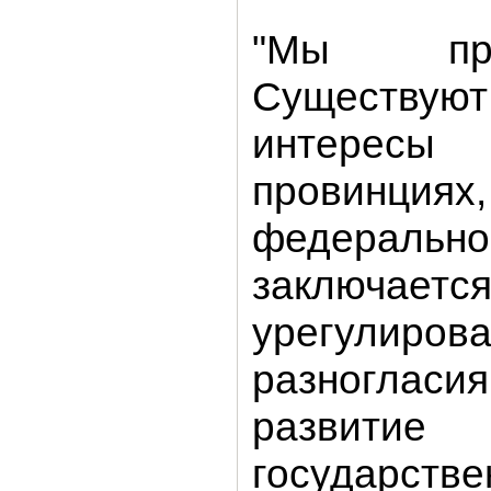
"Мы при
Существу
интересы
провинци
федерально
заключаетс
урегули
разногласи
развитие
государстве