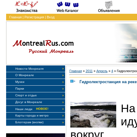
Главная
|
Регистрация
|
Вход
Новости Монреаля
Главная
»
2011
»
Апрель
»
4
» Гидролектрос
О Монреале
Гидролектростанция на реке
Музеи
Парки
Спорт и отдых
Досуг в Монреале
На
НОВОЕ!
Наши люди
Карты города и метро
ид
Блоггерам (кнопки)
вокруг с