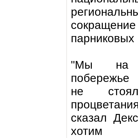
регионал
сокраще
парниковых 
"Мы на а
побережье 
не стоя
процвета
сказал Дек
хотим 