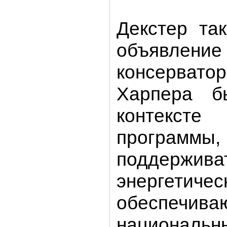
Декстер та
объявле
консерва
Харпера б
контексте
программы,
поддержива
энергетич
обеспечива
национ