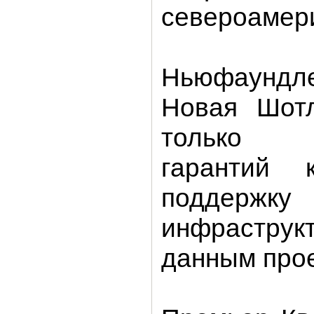
североамери
Ньюфаундле
Новая Шотл
только 
гарантий 
поддерж
инфраструкт
данным прое