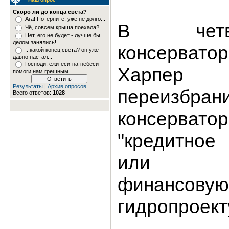
Скоро ли до конца света?
Ага! Потерпите, уже не долго...
В четв
Чё, совсем крыша поехала?
Нет, его не будет - лучше бы
делом занялись!
консерва
...какой конец света? он уже
давно настал...
Господи, ежи-еси-на-небеси
Харпер 
помоги нам грешным...
Результаты
|
Архив опросов
переизбран
Всего ответов:
1028
консерват
"кредитное
или экв
финансов
гидропроект