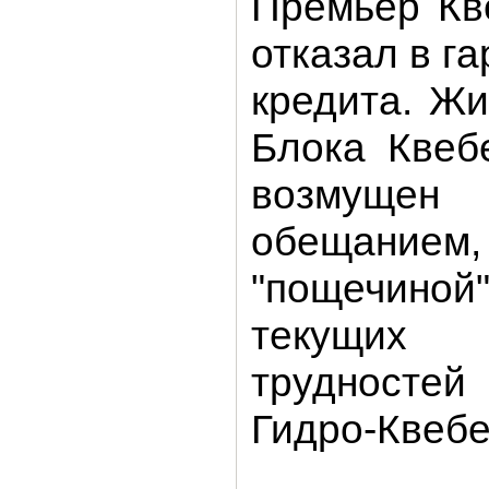
Премьер Кв
отказал в г
кредита. Ж
Блока Квеб
возмуще
обещание
"пощечин
текущих
трудносте
Гидро-Квебе