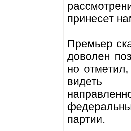
рассмотрен
принесет на
Премьер ска
доволен по
но отметил,
видеть 
направленн
федераль
партии.