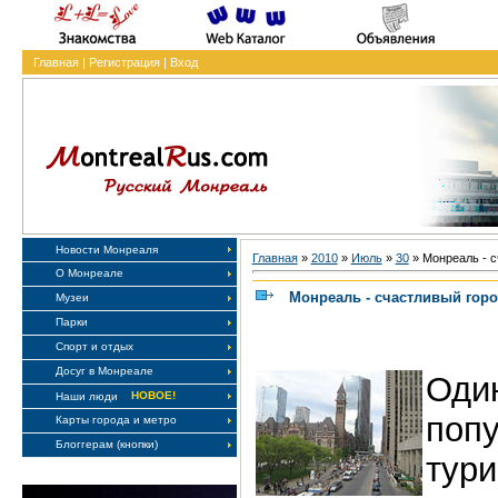
Главная
|
Регистрация
|
Вход
Новости Монреаля
Главная
»
2010
»
Июль
»
30
» Монреаль - с
О Монреале
Монреаль - счастливый гор
Музеи
Парки
Спорт и отдых
Досуг в Монреале
Од
НОВОЕ!
Наши люди
поп
Карты города и метро
Блоггерам (кнопки)
тури