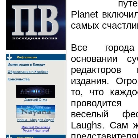
пут
Planet включи
самых счастли
Все города
основании су
Информация
Иммиграция в Канаду
редакторов
Образование в Квебеке
издания. Огр
Консульства
то, что кажд
проводится
Дмитрий Огма
веселый фе
Наяна - Мир для Людей
Laughs. Сам ж
Montreal Canadiens
Русский фан клуб
представите
Наш опрос