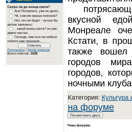
потрясающи
Скоро ли до конца света?
Ага! Потерпите, уже не долго...
Чё, совсем крыша поехала?
вкусной ед
Нет, его не будет - лучше бы
делом занялись!
Монреале оче
...какой конец света? он уже
давно настал...
Господи, ежи-еси-на-небеси
Кстати, в про
помоги нам грешным...
также вошел
Результаты
|
Архив опросов
Всего ответов:
1028
городов мир
городов, кото
ночными клуба
Категория:
Культура 
на форуме
Темы форума: