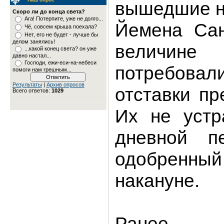
вышедшие н
Скоро ли до конца света?
Ага! Потерпите, уже не долго...
Йемена Сан
Чё, совсем крыша поехала?
Нет, его не будет - лучше бы
делом занялись!
величине
...какой конец света? он уже
давно настал...
Господи, ежи-еси-на-небеси
потребова
помоги нам грешным...
Результаты
|
Архив опросов
отставки пр
Всего ответов:
1029
Их не устр
дневной пе
одобрен
накануне.
Ранее, 