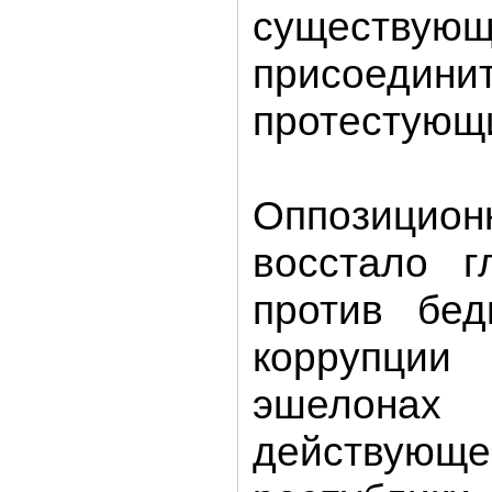
существ
присое
протестующ
Оппозицио
восстало г
против бед
коррупц
эшелона
действующ