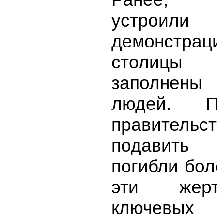
устроили
демонстра
столицы
заполнены
людей. П
правитель
подавить
погибли бол
эти жер
ключевы