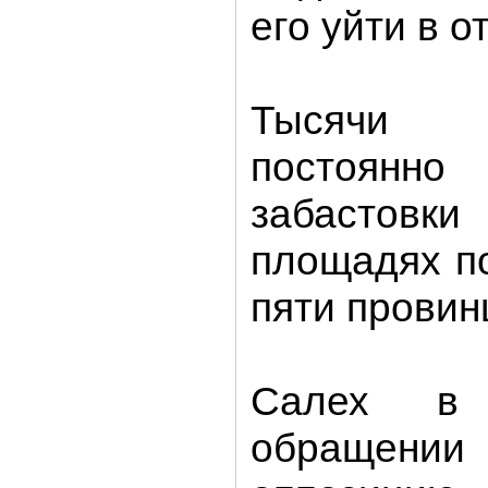
его уйти в о
Тысячи 
постоянно
забастовк
площадях п
пяти провин
Салех в 
обращен