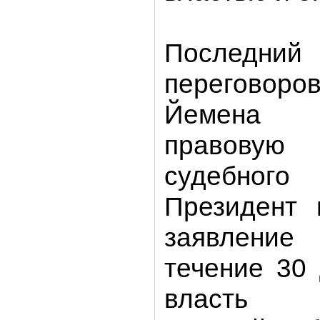
Послед
переговор
Йемена 
правову
судебного 
Президент 
заявление
течение 30
власть ви