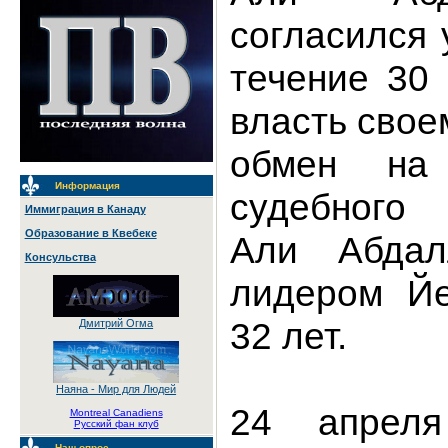
согласился 
течение 30
власть свое
обмен на
Информация
судебного 
Иммиграция в Канаду
Образование в Квебеке
Али Абда
Консульства
лидером Йе
32 лет.
Дмитрий Огма
Наяна - Мир для Людей
24 апреля
Montreal Canadiens
Русский фан клуб
Наш опрос