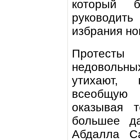
который б
руководить
избрания но
Протесты
недовольн
утихают, 
всеобщую
оказывая 
большее д
Абдалла Са