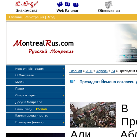
Главная
|
Регистрация
|
Вход
Новости Монреаля
Главная
»
2011
»
Апрель
»
24
» Президент Й
О Монреале
Президент Йемена согласен у
Музеи
Парки
Спорт и отдых
Досуг в Монреале
В
НОВОЕ!
Наши люди
Карты города и метро
Пр
Блоггерам (кнопки)
Али Абд