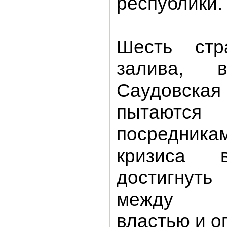
республики.
Шесть стр
залива,
Саудовс
пытаютс
посредни
кризиса
достигну
между с
властью и о