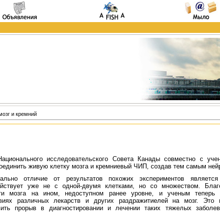
мозг и кремний
ационального исследовательского Совета Канады совместно с уче
оединить живую клетку мозга и кремниевый ЧИП, создав тем самым нейр
иально отличие от результатов похожих экспериментов является
ействует уже не с одной-двумя клетками, но со множеством. Благ
сти мозга на ином, недоступном ранее уровне, и ученым теперь
виях различных лекарств и других раздражитиелей на мозг. Это 
вить прорыв в диагностировании и лечении таких тяжелых заболев