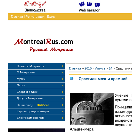
Главная
|
Регистрация
|
Вход
Новости Монреаля
Главная
»
2010
»
Август
»
14
» Срастили 
О Монреале
Срастили мозг и кремний
Музеи
Парки
Спорт и отдых
Ученые Н
Досуг в Монреале
сумели с
НОВОЕ!
Наши люди
Принцип
взаимод
Карты города и метро
активно
Блоггерам (кнопки)
воздейст
осущест
Альцгеймера.