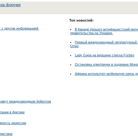
 на форуме
Топ новостей:
г с другом информацией.
В Канаде прошел антифашистский митин
правительства на Украине.
Первый международный литературный к
Огма
Lady Gaga на вершине списка Forbes
Остановка электричек в подземке Мон
Африка использует мобильную связь д
Нунавут международным бойкотом
тации в Арктике
жность рецессии
анистана