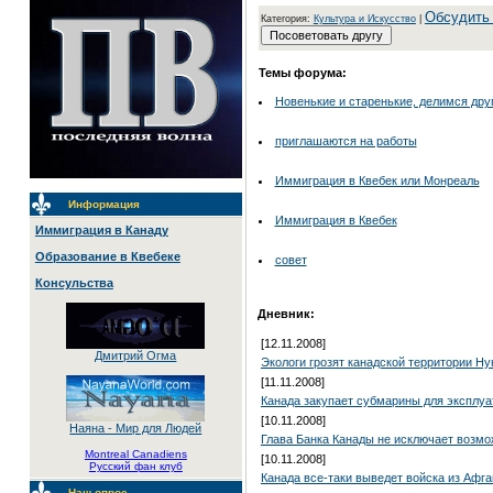
Обсудить
Категория:
Культура и Искусство
|
Темы форума:
Новенькие и старенькие, делимся дру
приглашаются на работы
Иммиграция в Квебек или Монреаль
Информация
Иммиграция в Квебек
Иммиграция в Канаду
Образование в Квебеке
совет
Консульства
Дневник:
[12.11.2008]
Дмитрий Огма
Экологи грозят канадской территории 
[11.11.2008]
Канада закупает субмарины для эксплуа
[10.11.2008]
Наяна - Мир для Людей
Глава Банка Канады не исключает возмо
Montreal Canadiens
[10.11.2008]
Русский фан клуб
Канада все-таки выведет войска из Афг
Наш опрос