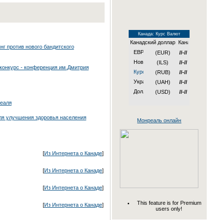
Канада: Курс Валют
Канадский доллар
г против нового бандитского
(EUR)
//-//
(ILS)
//-//
онкурс - конференция им.Дмитрия
(RUB)
//-//
(UAH)
//-//
(USD)
//-//
реаля
ля улучшения здоровья населения
Монреаль онлайн
[
Из Интернета о Канаде
]
[
Из Интернета о Канаде
]
[
Из Интернета о Канаде
]
This feature is for Premium
[
Из Интернета о Канаде
]
users only!