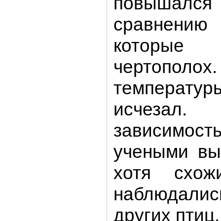
повышал
сравнени
которые
чертополох
темпера
исчезал.
зависимо
учеными вы
хотя схо
наблюдали
других птиц.