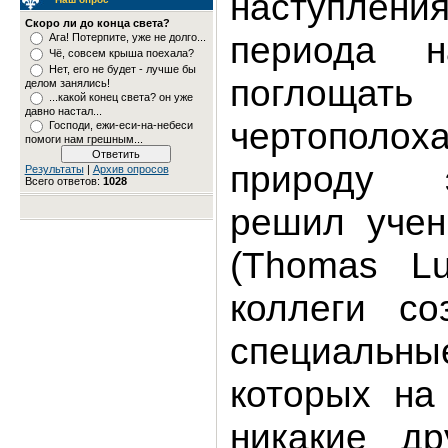
наступле
Скоро ли до конца света?
периода н
Ага! Потерпите, уже не долго...
Чё, совсем крыша поехала?
Нет, его не будет - лучше бы
поглощ
делом занялись!
...какой конец света? он уже
давно настал...
чертопол
Господи, ежи-еси-на-небеси
помоги нам грешным...
природу 
Результаты
|
Архив опросов
Всего ответов:
1028
решил учен
(Thomas Lu
коллеги со
специальны
которых на
никакие др