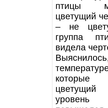
птицы м
цветущий че
– не цвет
группа п
видела черт
Выяснил
температур
которые 
цветущи
уровень 