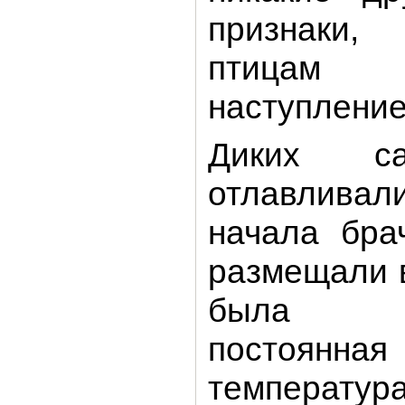
признаки
птицам 
наступлени
Диких с
отлавлива
начала бра
размещали 
была у
постоянная
температура