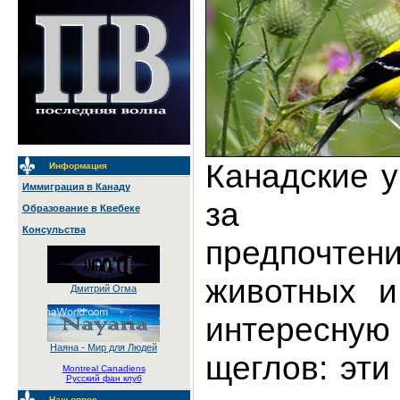
Канадские 
Информация
Иммиграция в Канаду
за вк
Образование в Квебеке
Консульства
предпочтен
животных и
Дмитрий Огма
интересну
Наяна - Мир для Людей
щеглов: эти
Montreal Canadiens
Русский фан клуб
Наш опрос