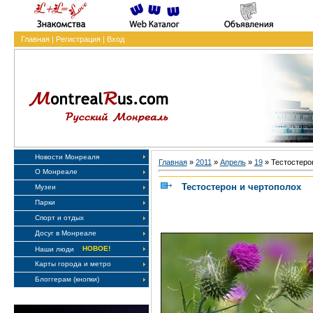
Главная
|
Регистрация
|
Вход
Новости Монреаля
Главная
»
2011
»
Апрель
»
19
» Тестостеро
О Монреале
Тестостерон и чертополох
Музеи
Парки
Спорт и отдых
Досуг в Монреале
НОВОЕ!
Наши люди
Карты города и метро
Блоггерам (кнопки)