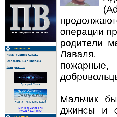
(A
продолжают
операции п
родители м
Информация
Лаваля,
Иммиграция в Канаду
Образование в Квебеке
пожарны
Консульства
добровольц
Дмитрий Огма
Мальчик бы
Наяна - Мир для Людей
джинсы и с
Montreal Canadiens
Русский фан клуб
Наш опрос