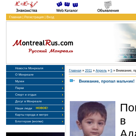
Главная
|
Регистрация
|
Вход
Новости Монреаля
Главная
»
2011
»
Апрель
»
5
» Внимание, п
О Монреале
Внимание, пропал мальчик!
Музеи
Парки
Спорт и отдых
Досуг в Монреале
По
НОВОЕ!
Наши люди
Карты города и метро
в
Блоггерам (кнопки)
Ад