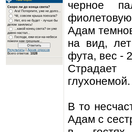
черное па
Скоро ли до конца света?
Ага! Потерпите, уже не долго...
фиолетовую
Чё, совсем крыша поехала?
Нет, его не будет - лучше бы
делом занялись!
Адам темно
...какой конец света? он уже
давно настал...
Господи, ежи-еси-на-небеси
на вид, лет
помоги нам грешным...
Результаты
|
Архив опросов
фута, вес - 
Всего ответов:
1028
Страдае
глухонемой.
В то несчас
Адам с сест
в гостях